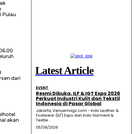
dak
n
i Pulau
 06.00
eluruh
Latest Article
8
rsen dari
EVENT
Resmi Dibuka, ILF & IGT Expo 2026
Perkuat Industri Kulit dan Tekstil
Indonesia di Pasar Global
Jakarta, Venuemagz.com - Indo Leather &
lhotel
Footwear (ILF) Expo dan Indo Garment &
nal akan
Textile...
05/08/2026