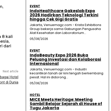
EVENT
m,
IndoHealthcare Gakeslab Expo
2026 Hadirkan Teknologi Terkini
hingga Cek Gigi Gratis
Jakarta, Venuemagz.com - Krista Exhibitions
Group bekerja sama Gabungan Pengusaha
Alat Kesehatan dan Laboratorium...
8 kali
05/08/2026
esia,
i dari
EVENT
IndoBeauty Expo 2026 Buka
Peluang Investasi dan Kolaborasi
Internasional
Jakarta, Venuemagz.com - Industri
Next article
kecantikan tanah air kini tengah berkembang
bagai Hotel
pesat. Hal ini didorong...
ont di Dunia
05/08/2026
HOTEL
MICE Meets Heritage: Meeting
Sambil Belajar Sejarah di House of
Tugu Jakarta