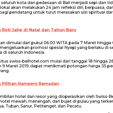
eluruh kota dan pedesaan di Bali menjadi sepi dan ti
kal akan melakukan 24 jam refleksi diri, berpuasa, da
gi pendatang untuk turut merasakan sisi spiritual dar
h Roti Jahe di Natal dan Tahun Baru
kan dimulai dari pukul 06.00 WITA pada 7 Maret hingga
 mengeluarkan promosi spesial Nyepi yang berlaku di s
a di seluruh Indonesia.
us swiss-belhotel.com mulai dari tanggal 18 hingga 2
an 9 Maret 2019, dapat menikmati potongan harga 35 pe
rang.
ua Pilihan Hampers Ramadan
bilan hotel dan resor yang dioperasikan oleh Swiss-Be
an hotel mewah, menengah, dan bujet di pulau yang terke
Dua, Tuban, Sanur, Petitenget, dan Pecatu.