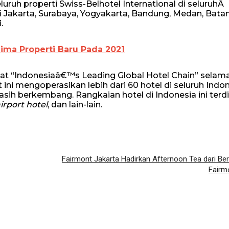
ruh properti Swiss-Belhotel International di seluruhÂ
i Jakarta, Surabaya, Yogyakarta, Bandung, Medan, Bata
.
Lima Properti Baru Pada 2021
at “Indonesiaâ€™s Leading Global Hotel Chain” selama 
ini mengoperasikan lebih dari 60 hotel di seluruh Indon
sih berkembang. Rangkaian hotel di Indonesia ini terdir
irport hotel
, dan lain-lain.
Fairmont Jakarta Hadirkan Afternoon Tea dari Ber
Fairm