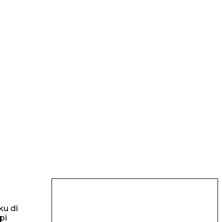
ku di
pi