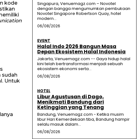
an kode
Singapura, Venuemagz.com – Novotel
dengan bangga mengumumkan pembukaan
stikan
Novotel Singapore Robertson Quay, hotel
memiliki
modern...
nication
06/08/2026
EVENT
Halal Indo 2026 Bangun Masa
Depan Ekosistem Halal Indonesia
Jakarta, Venuemagz.com -- Gaya hidup halal
kini telah bertransformasi menjadi sebuah
ekosistem ekonomi serta...
es
n sudah
06/08/2026
l. Untuk
HOTEL
Libur Agustusan di Dago,
Menikmati Bandung dari
Ketinggian yang Tenang
danya
Bandung, Venuemagz.com - Ketika musim
libur Hari Kemerdekaan tiba, Bandung hampir
selalu masuk dalam...
06/08/2026