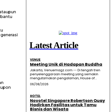
 ataupun
rbantu
tu
 generasi
Latest Article
VENUE
Meeting Unik di Hadapan Buddha
Jakarta, Venuemagz.com -- Di tengah tren
penyelenggaraan meeting yang semakin
mengutamakan pengalaman, House of...
an
06/08/2026
kupon
HOTEL
Novotel Singapore Robertson Quay
Hadirkan Fasilitas untuk Tamu
Bisnis dan Wisata