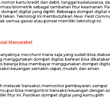
mor kartu kredit dan debit, tanggal kadaluwarsa, d
masi biometrik sebagai tambahan fitur keamanan. Pa
 dompet digital yang dipilih. Beberapa dompet digital 
i tekan. Teknologi ini membutuhkan
Near Field Commu
idak semua gawai atau ponsel memiliki teknologi ini.
sial Masyarakat
-banyaknya
merchant
mana saja yang sudah bisa diaks
g menggunakan dompet digital, bahkan bisa dikataka
us belanja bisa membayar menggunakan dompet digita
ransaksi keuangan semakin cepat, mudah, dan aman.
dalah melacak transaksi, memonitor pembayaran, sampai
mu pun bisa mengontrol transaksi keuangan dengan a
iki fitur ini. Pastikan dompet digital yang kamu pilih