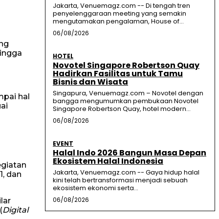
Jakarta, Venuemagz.com -- Di tengah tren
penyelenggaraan meeting yang semakin
mengutamakan pengalaman, House of...
06/08/2026
ang
hingga
HOTEL
Novotel Singapore Robertson Quay
Hadirkan Fasilitas untuk Tamu
Bisnis dan Wisata
Singapura, Venuemagz.com – Novotel dengan
pai hal
bangga mengumumkan pembukaan Novotel
ai
Singapore Robertson Quay, hotel modern...
06/08/2026
EVENT
Halal Indo 2026 Bangun Masa Depan
Ekosistem Halal Indonesia
giatan
Jakarta, Venuemagz.com -- Gaya hidup halal
1, dan
kini telah bertransformasi menjadi sebuah
ekosistem ekonomi serta...
06/08/2026
lar
(
Digital