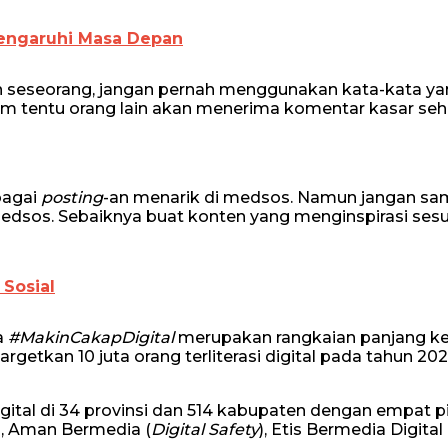
 Pengaruhi Masa Depan
n seseorang, jangan pernah menggunakan kata-kata y
lum tentu orang lain akan menerima komentar kasar se
agai
posting
-an menarik di medsos. Namun jangan sam
 medsos. Sebaiknya buat konten yang menginspirasi sesu
Sosial
a
#MakinCakapDigital
merupakan rangkaian panjang ke
rgetkan 10 juta orang terliterasi digital pada tahun 202
igital di 34 provinsi dan 514 kabupaten dengan empat pi
), Aman Bermedia (
Digital Safety
), Etis Bermedia Digital 