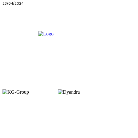
23/04/2024
Member of :
Copyright © 2026. VENUEMAGZ. All Rights Reserved.
VENUE terbit pertama kali dalam bentuk majalah bulanan pada Juli 2007
dengan misi menjadi media komunitas bagi pelaku industri MICE di