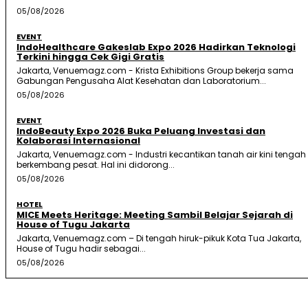
05/08/2026
EVENT
IndoHealthcare Gakeslab Expo 2026 Hadirkan Teknologi
Terkini hingga Cek Gigi Gratis
Jakarta, Venuemagz.com - Krista Exhibitions Group bekerja sama
Gabungan Pengusaha Alat Kesehatan dan Laboratorium...
05/08/2026
EVENT
IndoBeauty Expo 2026 Buka Peluang Investasi dan
Kolaborasi Internasional
Jakarta, Venuemagz.com - Industri kecantikan tanah air kini tengah
berkembang pesat. Hal ini didorong...
05/08/2026
HOTEL
MICE Meets Heritage: Meeting Sambil Belajar Sejarah di
House of Tugu Jakarta
Jakarta, Venuemagz.com – Di tengah hiruk-pikuk Kota Tua Jakarta,
House of Tugu hadir sebagai...
05/08/2026