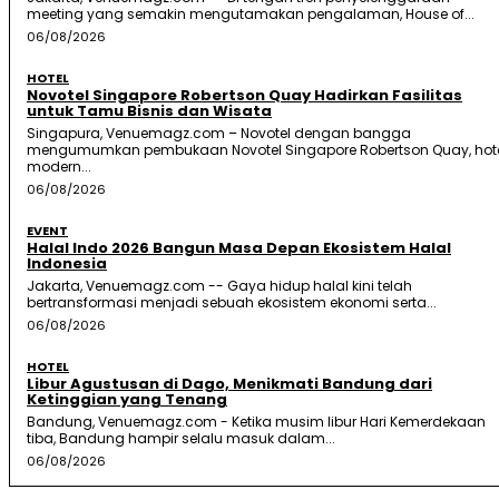
meeting yang semakin mengutamakan pengalaman, House of...
06/08/2026
HOTEL
Novotel Singapore Robertson Quay Hadirkan Fasilitas
untuk Tamu Bisnis dan Wisata
Singapura, Venuemagz.com – Novotel dengan bangga
mengumumkan pembukaan Novotel Singapore Robertson Quay, hot
modern...
06/08/2026
EVENT
Halal Indo 2026 Bangun Masa Depan Ekosistem Halal
Indonesia
Jakarta, Venuemagz.com -- Gaya hidup halal kini telah
bertransformasi menjadi sebuah ekosistem ekonomi serta...
06/08/2026
HOTEL
Libur Agustusan di Dago, Menikmati Bandung dari
Ketinggian yang Tenang
Bandung, Venuemagz.com - Ketika musim libur Hari Kemerdekaan
tiba, Bandung hampir selalu masuk dalam...
06/08/2026