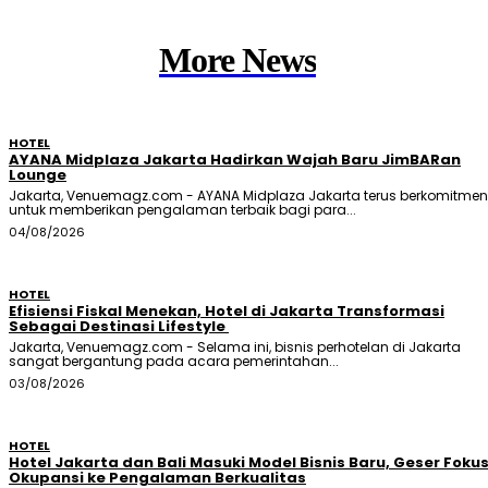
More News
HOTEL
AYANA Midplaza Jakarta Hadirkan Wajah Baru JimBARan
Lounge
Jakarta, Venuemagz.com - AYANA Midplaza Jakarta terus berkomitmen
untuk memberikan pengalaman terbaik bagi para...
04/08/2026
HOTEL
Efisiensi Fiskal Menekan, Hotel di Jakarta Transformasi
Sebagai Destinasi Lifestyle
Jakarta, Venuemagz.com - Selama ini, bisnis perhotelan di Jakarta
sangat bergantung pada acara pemerintahan...
03/08/2026
HOTEL
Hotel Jakarta dan Bali Masuki Model Bisnis Baru, Geser Foku
Okupansi ke Pengalaman Berkualitas