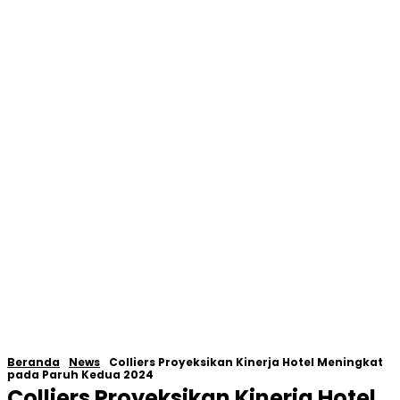
Beranda
News
Colliers Proyeksikan Kinerja Hotel Meningkat
pada Paruh Kedua 2024
Colliers Proyeksikan Kinerja Hotel