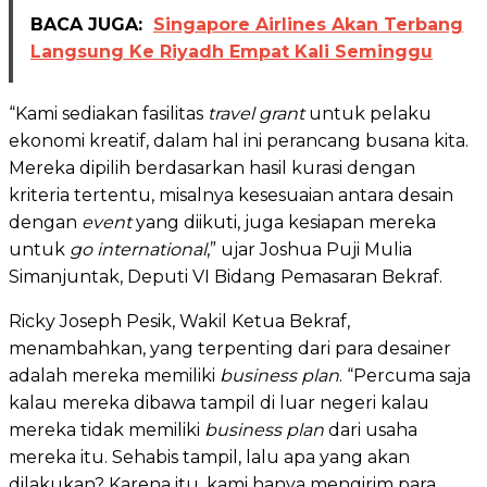
BACA JUGA:
Singapore Airlines Akan Terbang
Langsung Ke Riyadh Empat Kali Seminggu
“Kami sediakan fasilitas
travel grant
untuk pelaku
ekonomi kreatif, dalam hal ini perancang busana kita.
Mereka dipilih berdasarkan hasil kurasi dengan
kriteria tertentu, misalnya kesesuaian antara desain
dengan
event
yang diikuti, juga kesiapan mereka
untuk
go international
,” ujar Joshua Puji Mulia
Simanjuntak, Deputi VI Bidang Pemasaran Bekraf.
Ricky Joseph Pesik, Wakil Ketua Bekraf,
menambahkan, yang terpenting dari para desainer
adalah mereka memiliki
business plan
. “Percuma saja
kalau mereka dibawa tampil di luar negeri kalau
mereka tidak memiliki
business plan
dari usaha
mereka itu. Sehabis tampil, lalu apa yang akan
dilakukan? Karena itu, kami hanya mengirim para