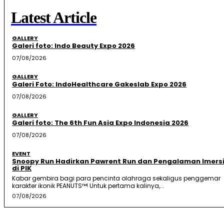
Latest Article
GALLERY
Galeri foto: Indo Beauty Expo 2026
07/08/2026
GALLERY
Galeri Foto: IndoHealthcare Gakeslab Expo 2026
07/08/2026
GALLERY
Galeri foto: The 6th Fun Asia Expo Indonesia 2026
07/08/2026
EVENT
Snoopy Run Hadirkan Pawrent Run dan Pengalaman Imersi
di PIK
Kabar gembira bagi para pencinta olahraga sekaligus penggemar
karakter ikonik PEANUTS™! Untuk pertama kalinya,...
07/08/2026