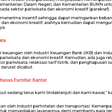
ementerian Dalam Negeri, dan Kementerian BUMN unt
pada sektor pariwisata dan ekonomi kreatif (parekraf).
a menerima insentif sehingga dapat meringankan beba
ta dan ekonomi kreatif, arahnya kemudian dapat mengur
ya.
ara
or keuangan oleh Industri Keuangan Bank (IKB) dan Indu
pariwisata dan ekonomi kreatif. Kemudian, ada juga rel
r pariwisata, relaksasi tarif listrik, dan penghapusan i
darurat dicabut.
husus Furnitur Kantor
ebut sedang terus kami tindaklanjuti dan kami kawal,” k
kan oleh industri perhotelan dan transportasi. Kemenpa
untuk menyediakan layanannya demi membantu para te