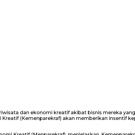
isata dan ekonomi kreatif akibat bisnis mereka yang
i Kreatif (Kemenparekraf) akan memberikan insentif k
omi Kreatif (Menparekraf), menjelaskan, Kemenparekra