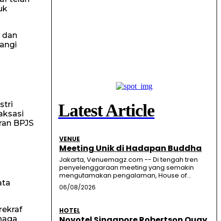
uk
n dan
angi
stri
Latest Article
aksasi
uran BPJS
VENUE
Meeting Unik di Hadapan Buddha
Jakarta, Venuemagz.com -- Di tengah tren
penyelenggaraan meeting yang semakin
mengutamakan pengalaman, House of...
ata
06/08/2026
rekraf
HOTEL
naga
Novotel Singapore Robertson Quay