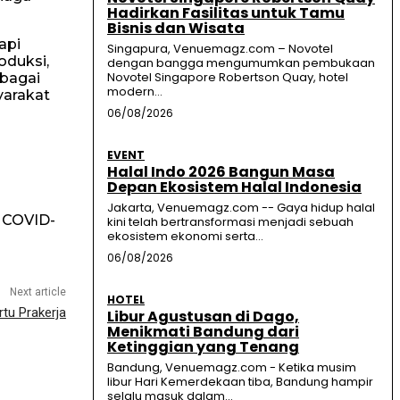
Hadirkan Fasilitas untuk Tamu
Bisnis dan Wisata
api
Singapura, Venuemagz.com – Novotel
oduksi,
dengan bangga mengumumkan pembukaan
Novotel Singapore Robertson Quay, hotel
rbagai
modern...
yarakat
06/08/2026
EVENT
Halal Indo 2026 Bangun Masa
Depan Ekosistem Halal Indonesia
n
Jakarta, Venuemagz.com -- Gaya hidup halal
 COVID-
kini telah bertransformasi menjadi sebuah
ekosistem ekonomi serta...
06/08/2026
Next article
HOTEL
tu Prakerja
Libur Agustusan di Dago,
Menikmati Bandung dari
Ketinggian yang Tenang
Bandung, Venuemagz.com - Ketika musim
libur Hari Kemerdekaan tiba, Bandung hampir
selalu masuk dalam...