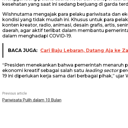
kesehatan yang saat ini sedang berjuang di garda t
Wishnutama mengajak para pelaku pariwisata dan e
kondisi yang tidak mudah ini. Khusus untuk para pelaku 
konten kreator, radio, animasi, desain grafis, artis, se
daerah, agar aktif terlibat dalam membantu pemerin
dalam menghadapi COVID-19.
BACA JUGA:
Cari Baju Lebaran, Datang Aja ke Z
“Presiden menekankan bahwa pemerintah menaruh per
ekonomi kreatif sebagai salah satu
leading sector
per
19 ini diperlukan kerja sama dari berbagai pihak,” uja
Previous article
Pariwisata Pulih dalam 10 Bulan