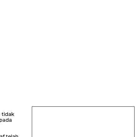
 tidak
epada
f telah