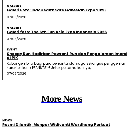
GALLERY
Galeri Foto: IndoHealthcare Gakeslab Expo 2026
07/08/2026
GALLERY
Galeri foto: The 6th Fun Asia Expo Indonesia 2026
07/08/2026
EVENT
Snoopy Run Hadirkan Pawrent Run dan Pengalaman Imersi
di PIK
Kabar gembira bagi para pencinta olahraga sekaligus penggemar
karakter ikonik PEANUTS™! Untuk pertama kalinya,...
07/08/2026
More News
NEWS
Resmi Dilantik, Menpar Widiyanti Wardhana Perkuat