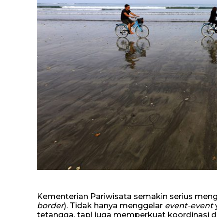
Kementerian Pariwisata semakin serius meng
border
). Tidak hanya menggelar
event-event
tetangga, tapi juga memperkuat koordinasi de