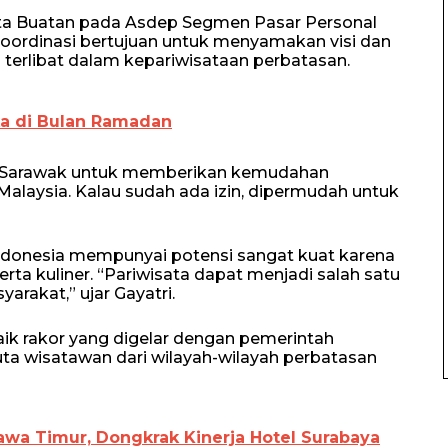
ata Buatan pada Asdep Segmen Pasar Personal
koordinasi bertujuan untuk menyamakan visi dan
terlibat dalam kepariwisataan perbatasan.
ka di Bulan Ramadan
h Sarawak untuk memberikan kemudahan
Malaysia. Kalau sudah ada izin, dipermudah untuk
n Indonesia mempunyai potensi sangat kuat karena
rta kuliner. “Pariwisata dapat menjadi salah satu
rakat,” ujar Gayatri.
ik rakor yang digelar dengan pemerintah
uta wisatawan dari wilayah-wilayah perbatasan
awa Timur, Dongkrak Kinerja Hotel Surabaya