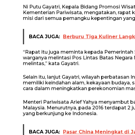
Ni Putu Gayatri, Kepala Bidang Promosi Wis
Kementerian Pariwisata, mengatakan, rapat 
misi dari semua pemangku kepentingan yang 
BACA JUGA:
Berburu Tiga Kuliner Lang
“Rapat itu juga meminta kepada Pemerinta
warganya melintasi Pos Lintas Batas Negara 
melintas,” kata Gayatri.
Selain itu, lanjut Gayatri, wilayah perbatasa
memiliki keindahan alam, kekayaan budaya, se
cara dalam meningkatkan perekonomian masya
Menteri Pariwisata Arief Yahya menyambut ba
Malaysia. Menurutnya, pada 2016 terdapat 2 j
yang berkunjung ke Indonesia.
BACA JUGA:
Pasar China Meningkat di J