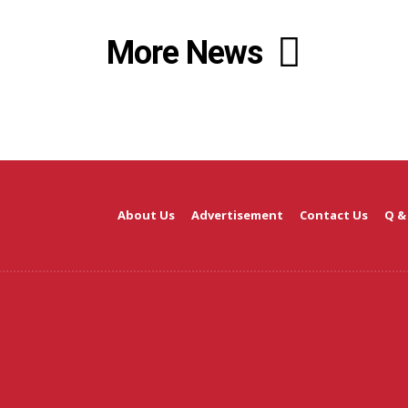
More News
About Us
Advertisement
Contact Us
Q &