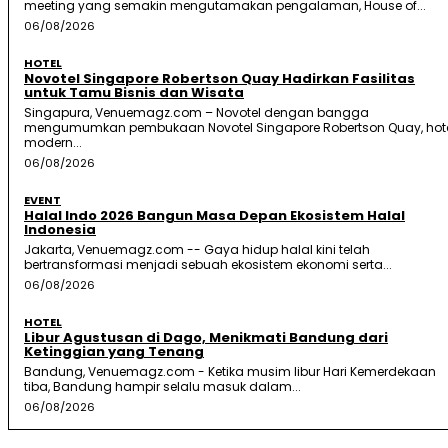
meeting yang semakin mengutamakan pengalaman, House of...
06/08/2026
HOTEL
Novotel Singapore Robertson Quay Hadirkan Fasilitas
untuk Tamu Bisnis dan Wisata
Singapura, Venuemagz.com – Novotel dengan bangga
mengumumkan pembukaan Novotel Singapore Robertson Quay, hot
modern...
06/08/2026
EVENT
Halal Indo 2026 Bangun Masa Depan Ekosistem Halal
Indonesia
Jakarta, Venuemagz.com -- Gaya hidup halal kini telah
bertransformasi menjadi sebuah ekosistem ekonomi serta...
06/08/2026
HOTEL
Libur Agustusan di Dago, Menikmati Bandung dari
Ketinggian yang Tenang
Bandung, Venuemagz.com - Ketika musim libur Hari Kemerdekaan
tiba, Bandung hampir selalu masuk dalam...
06/08/2026