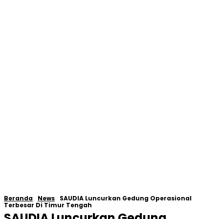
Beranda
News
SAUDIA Luncurkan Gedung Operasional
Terbesar Di Timur Tengah
SAUDIA Luncurkan Gedung