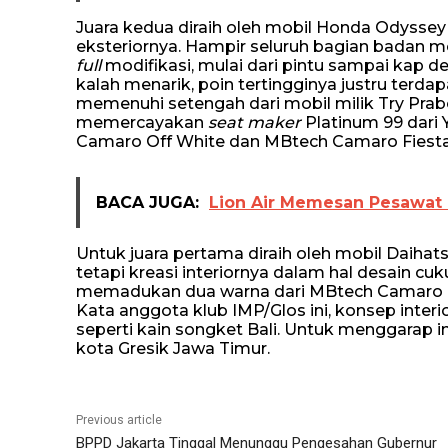
Juara kedua diraih oleh mobil Honda Odysse
eksteriornya. Hampir seluruh bagian badan m
full
modifikasi, mulai dari pintu sampai kap de
kalah menarik, poin tertingginya justru terda
memenuhi setengah dari mobil milik Try Pra
memercayakan
seat maker
Platinum 99 dari
Camaro Off White dan MBtech Camaro Fiesta
BACA JUGA:
Lion Air Memesan Pesawat 
Untuk juara pertama diraih oleh mobil Daihats
tetapi kreasi interiornya dalam hal desain cuk
memadukan dua warna dari MBtech Camaro O
Kata anggota klub IMP/Glos ini, konsep inte
seperti kain songket Bali. Untuk menggarap 
kota Gresik Jawa Timur.
Previous article
BPPD Jakarta Tinggal Menunggu Pengesahan Gubernur