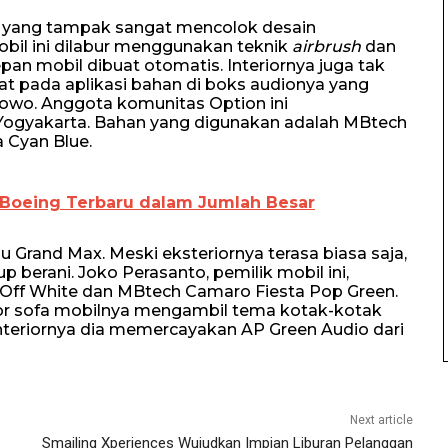
y yang tampak sangat mencolok desain
obil ini dilabur menggunakan teknik
airbrush
dan
pan mobil dibuat otomatis. Interiornya juga tak
pat pada aplikasi bahan di boks audionya yang
bowo. Anggota komunitas Option ini
 Yogyakarta. Bahan yang digunakan adalah MBtech
 Cyan Blue.
Boeing Terbaru dalam Jumlah Besar
u Grand Max. Meski eksteriornya terasa biasa saja,
up berani. Joko Perasanto, pemilik mobil ini,
ff White dan MBtech Camaro Fiesta Pop Green.
rior sofa mobilnya mengambil tema kotak-kotak
interiornya dia memercayakan AP Green Audio dari
Next article
Smailing Xperiences Wujudkan Impian Liburan Pelanggan