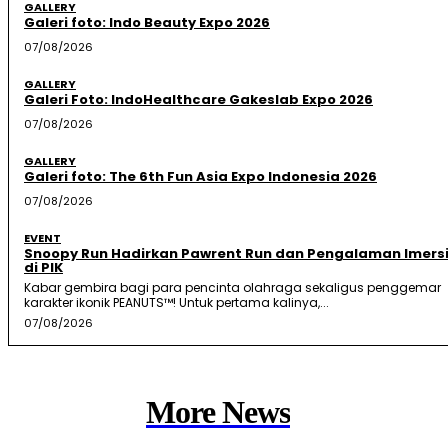
GALLERY
Galeri foto: Indo Beauty Expo 2026
07/08/2026
GALLERY
Galeri Foto: IndoHealthcare Gakeslab Expo 2026
07/08/2026
GALLERY
Galeri foto: The 6th Fun Asia Expo Indonesia 2026
07/08/2026
EVENT
Snoopy Run Hadirkan Pawrent Run dan Pengalaman Imersi
di PIK
Kabar gembira bagi para pencinta olahraga sekaligus penggemar
karakter ikonik PEANUTS™! Untuk pertama kalinya,...
07/08/2026
More News