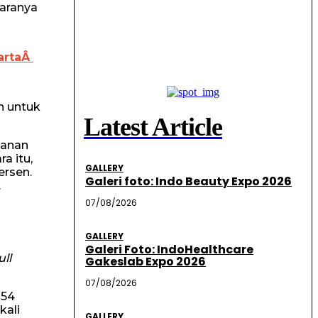
garanya
kartaÂ
h untuk
Latest Article
lanan
a itu,
GALLERY
ersen.
Galeri foto: Indo Beauty Expo 2026
.
07/08/2026
GALLERY
Galeri Foto: IndoHealthcare
ull
Gakeslab Expo 2026
07/08/2026
(54
kali
GALLERY