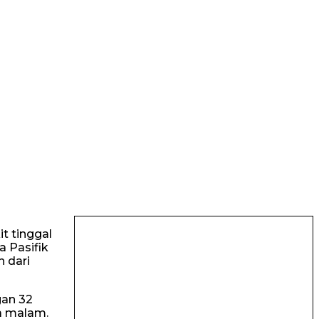
t tinggal
a Pasifik
h dari
gan 32
a malam.