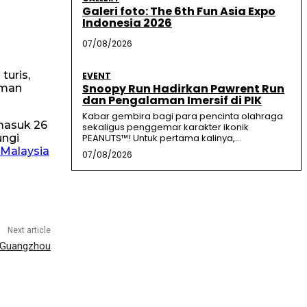
Galeri foto: The 6th Fun Asia Expo
Indonesia 2026
07/08/2026
turis,
EVENT
Snoopy Run Hadirkan Pawrent Run
eman
dan Pengalaman Imersif di PIK
Kabar gembira bagi para pencinta olahraga
rmasuk 26
sekaligus penggemar karakter ikonik
ungi
PEANUTS™! Untuk pertama kalinya,...
 Malaysia
07/08/2026
Next article
 Guangzhou