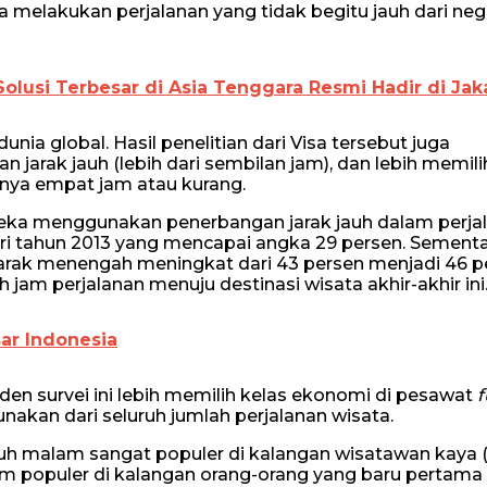
ya melakukan perjalanan yang tidak begitu jauh dari ne
olusi Terbesar di Asia Tenggara Resmi Hadir di Ja
unia global. Hasil penelitian dari Visa tersebut juga
jarak jauh (lebih dari sembilan jam), dan lebih memili
nya empat jam atau kurang.
eka menggunakan penerbangan jarak jauh dalam perja
ari tahun 2013 yang mencapai angka 29 persen. Sementar
ak menengah meningkat dari 43 persen menjadi 46 p
 jam perjalanan menuju destinasi wisata akhir-akhir ini
ar Indonesia
n survei ini lebih memilih kelas ekonomi di pesawat
f
akan dari seluruh jumlah perjalanan wisata.
ujuh malam sangat populer di kalangan wisatawan kaya 
m populer di kalangan orang-orang yang baru pertama 