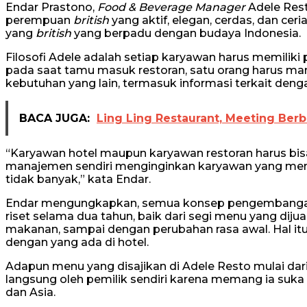
Endar Prastono,
Food & Beverage Manager
Adele Res
perempuan
british
yang aktif, elegan, cerdas, dan ce
yang
british
yang berpadu dengan budaya Indonesia.
Filosofi Adele adalah setiap karyawan harus memiliki
pada saat tamu masuk restoran, satu orang harus 
kebutuhan yang lain, termasuk informasi terkait denga
BACA JUGA:
Ling Ling Restaurant, Meeting Berb
“Karyawan hotel maupun karyawan restoran harus bisa m
manajemen sendiri menginginkan karyawan yang memil
tidak banyak,” kata Endar.
Endar mengungkapkan, semua konsep pengembangan
riset selama dua tahun, baik dari segi menu yang dijua
makanan, sampai dengan perubahan rasa awal. Hal itu
dengan yang ada di hotel.
Adapun menu yang disajikan di Adele Resto mulai dari 
langsung oleh pemilik sendiri karena memang ia suka d
dan Asia.