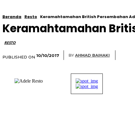
Beranda
Resto
Keramahtamahan British Persembahan Ad
Keramahtamahan Briti
RESTO
BY
AHMAD BAIHAKI
10/10/2017
PUBLISHED ON