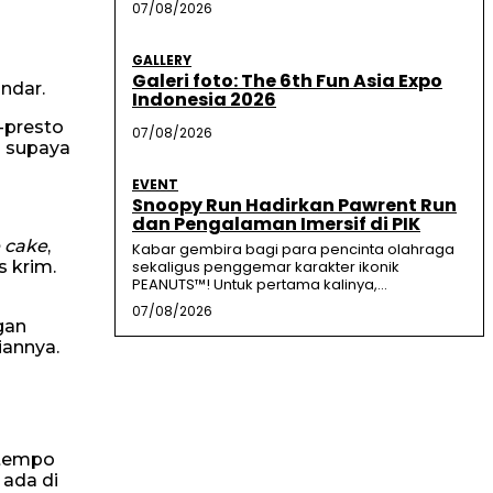
07/08/2026
GALLERY
Galeri foto: The 6th Fun Asia Expo
ndar.
Indonesia 2026
-presto
07/08/2026
o supaya
EVENT
Snoopy Run Hadirkan Pawrent Run
dan Pengalaman Imersif di PIK
 cake
,
Kabar gembira bagi para pencinta olahraga
s krim.
sekaligus penggemar karakter ikonik
PEANUTS™! Untuk pertama kalinya,...
07/08/2026
gan
iannya.
 tempo
 ada di