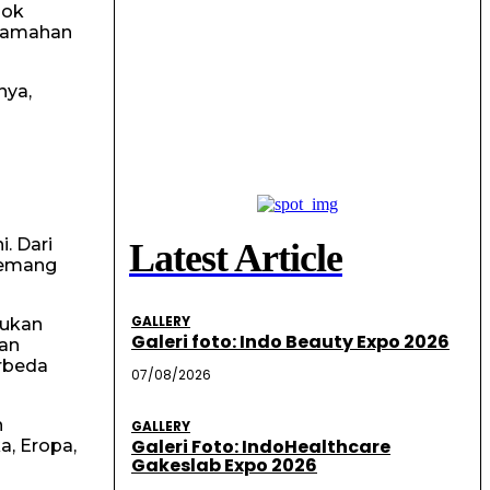
sok
ahtamahan
nya,
. Dari
Latest Article
memang
GALLERY
kukan
Galeri foto: Indo Beauty Expo 2026
han
erbeda
07/08/2026
n
GALLERY
Galeri Foto: IndoHealthcare
a, Eropa,
Gakeslab Expo 2026