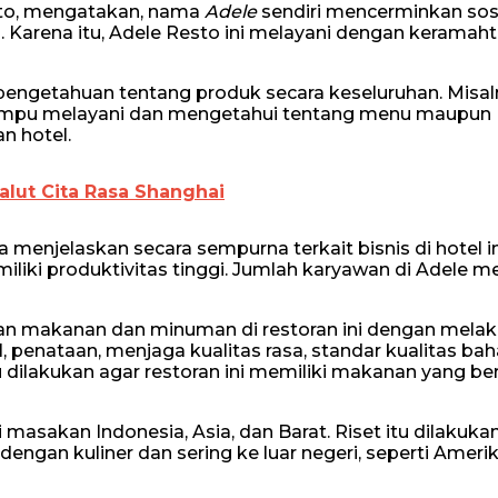
to, mengatakan, nama
Adele
sendiri mencerminkan so
ria. Karena itu, Adele Resto ini melayani dengan keram
 pengetahuan tentang produk secara keseluruhan. Misal
mampu melayani dan mengetahui tentang menu maupun
n hotel.
alut Cita Rasa Shanghai
enjelaskan secara sempurna terkait bisnis di hotel ini
iki produktivitas tinggi. Jumlah karyawan di Adele 
 makanan dan minuman di restoran ini dengan mela
l, penataan, menjaga kualitas rasa, standar kualitas ba
 dilakukan agar restoran ini memiliki makanan yang b
masakan Indonesia, Asia, dan Barat. Riset itu dilakuka
engan kuliner dan sering ke luar negeri, seperti Amerik