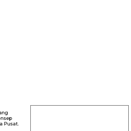
yang
onsep
a Pusat.