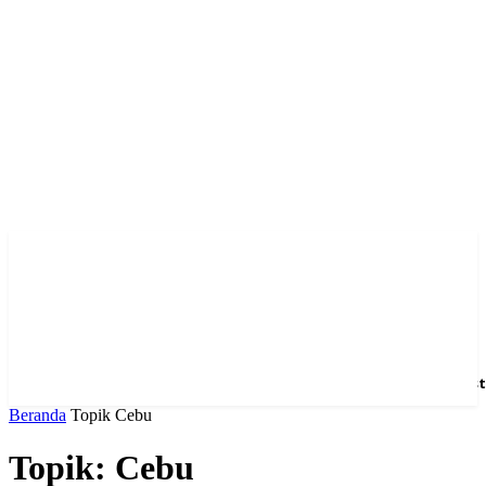
Home
News
Hotel
Event
Venue
Feature
Dest
Beranda
Topik
Cebu
Topik: Cebu