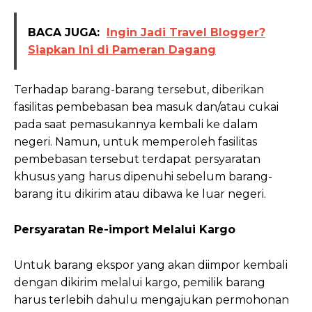
BACA JUGA:
Ingin Jadi Travel Blogger?
Siapkan Ini di Pameran Dagang
Terhadap barang-barang tersebut, diberikan
fasilitas pembebasan bea masuk dan/atau cukai
pada saat pemasukannya kembali ke dalam
negeri. Namun, untuk memperoleh fasilitas
pembebasan tersebut terdapat persyaratan
khusus yang harus dipenuhi sebelum barang-
barang itu dikirim atau dibawa ke luar negeri.
Persyaratan Re-import Melalui Kargo
Untuk barang ekspor yang akan diimpor kembali
dengan dikirim melalui kargo, pemilik barang
harus terlebih dahulu mengajukan permohonan