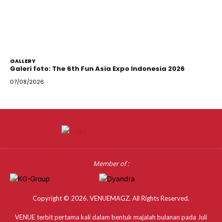
GALLERY
Galeri foto: The 6th Fun Asia Expo Indonesia 2026
07/08/2026
Member of :
Copyright © 2026. VENUEMAGZ. All Rights Reserved.
VENUE terbit pertama kali dalam bentuk majalah bulanan pada Juli