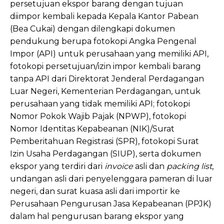
persetujuan ekspor barang dengan tujuan
diimpor kembali kepada Kepala Kantor Pabean
(Bea Cukai) dengan dilengkapi dokumen
pendukung berupa fotokopi Angka Pengenal
Impor (API) untuk perusahaan yang memiliki API,
fotokopi persetujuan/izin impor kembali barang
tanpa API dari Direktorat Jenderal Perdagangan
Luar Negeri, Kementerian Perdagangan, untuk
perusahaan yang tidak memiliki API; fotokopi
Nomor Pokok Wajib Pajak (NPWP), fotokopi
Nomor Identitas Kepabeanan (NIK)/Surat
Pemberitahuan Registrasi (SPR), fotokopi Surat
Izin Usaha Perdagangan (SIUP), serta dokumen
ekspor yang terdiri dari
invoice
asli dan
packing list
,
undangan asli dari penyelenggara pameran di luar
negeri, dan surat kuasa asli dari importir ke
Perusahaan Pengurusan Jasa Kepabeanan (PPJK)
dalam hal pengurusan barang ekspor yang