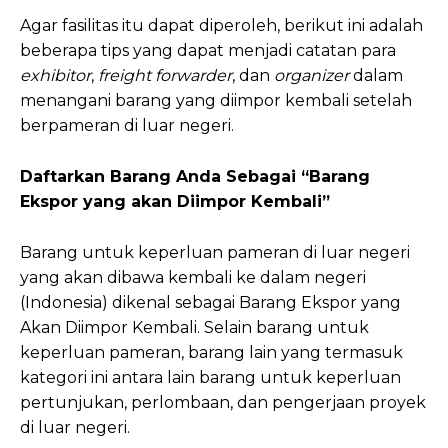
Agar fasilitas itu dapat diperoleh, berikut ini adalah
beberapa tips yang dapat menjadi catatan para
exhibitor
,
freight forwarder
, dan
organizer
dalam
menangani barang yang diimpor kembali setelah
berpameran di luar negeri.
Daftarkan Barang Anda Sebagai “Barang
Ekspor yang akan Diimpor Kembali”
Barang untuk keperluan pameran di luar negeri
yang akan dibawa kembali ke dalam negeri
(Indonesia) dikenal sebagai Barang Ekspor yang
Akan Diimpor Kembali. Selain barang untuk
keperluan pameran, barang lain yang termasuk
kategori ini antara lain barang untuk keperluan
pertunjukan, perlombaan, dan pengerjaan proyek
di luar negeri.