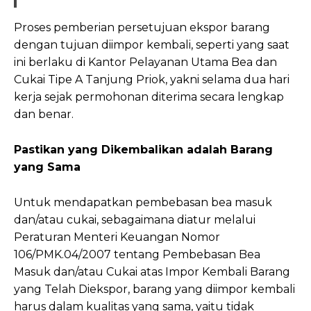
Proses pemberian persetujuan ekspor barang
dengan tujuan diimpor kembali, seperti yang saat
ini berlaku di Kantor Pelayanan Utama Bea dan
Cukai Tipe A Tanjung Priok, yakni selama dua hari
kerja sejak permohonan diterima secara lengkap
dan benar.
Pastikan yang Dikembalikan adalah Barang
yang Sama
Untuk mendapatkan pembebasan bea masuk
dan/atau cukai, sebagaimana diatur melalui
Peraturan Menteri Keuangan Nomor
106/PMK.04/2007 tentang Pembebasan Bea
Masuk dan/atau Cukai atas Impor Kembali Barang
yang Telah Diekspor, barang yang diimpor kembali
harus dalam kualitas yang sama, yaitu tidak