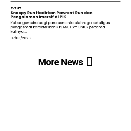
EVENT
Snoopy Run Hadirkan Pawrent Run dan
Pengalaman Imersif di PIK
Kabar gembira bagi para pencinta olahraga sekaligus
penggemar karakter ikonik PEANUTS™! Untuk pertama
kalinya,...
07/08/2026
More News