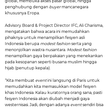
global, membuka akses pasar global, hingga
penghubung dengan
buyer
mancanegara
khususnya Eropa.
Advisory Board & Project Director IFC, Ali Charisma,
mengatakan bahwa acara ini memudahkan
pihaknya untuk menampilkan fesyen asli
Indonesia berupa
modest fashion
serta yang
menonjolkan wastra nusantara.
Modest fashion
menampilkan
gaya berpakaian
yang menekankan
pada kesopanan seperti busana muslim hingga
hijab (penutup kepala).
“Kita membuat
event
ini langsung di Paris untuk
memudahkan kita memasukkan model fesyen
khas Indonesia. Kalau kuratornya orang sana, pasti
fesyen Indonesia akan diubah menjadi gaya
westernisasi
.
Jadi, dengan adanya
event
sendiri bisa