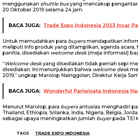
menggunakan
shuttle bus
yang mencakup pengantaran 
20 Oktober 2019 selama 24 jam.
BACA JUGA:
Trade Expo Indonesia 2023 Incar Pa
Untuk memudahkan para
buyers
mendapatkan inform
meliputi info produk yang ditampilkan, agenda acara, 
panitia, disediakan
welcome desk
(meja informasi) ba
“
Welcome desk
yang disediakan tidak pernah sepi me
disediakan. Ini menunjukkan bahwa
welcome desk
mem
2019,” ungkap Marolop Nainggolan, Direktur Kerja 
BACA JUGA:
Wonderful Pariwisata Indonesia Had
Menurut Marolop, para
buyers
antusias menghadiri pa
Thailand, Ethiopia, Srilanka, India, Nigeria, Belgia, Jord
sebagai upaya meningkatkan jumlah
buyer
pada TEI 
TAGS
TRADE EXPO INDONESIA