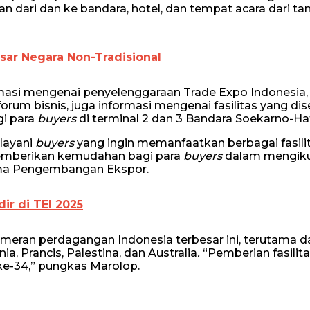
dari dan ke bandara, hotel, dan tempat acara dari tan
sar Negara Non-Tradisional
asi mengenai penyelenggaraan Trade Expo Indonesia,
forum bisnis, juga informasi mengenai fasilitas yang di
gi para
buyers
di terminal 2 dan 3 Bandara Soekarno-Ha
layani
buyers
yang ingin memanfaatkan berbagai fasili
berikan kemudahan bagi para
buyers
dalam mengiku
Sama Pengembangan Ekspor.
ir di TEI 2025
meran perdagangan Indonesia terbesar ini, terutama da
ania, Prancis, Palestina, dan Australia
.
“Pemberian fasilitas
ke-34,” pungkas Marolop.