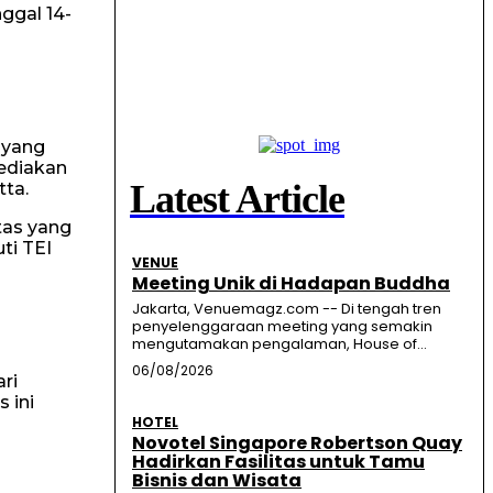
ggal 14-
 yang
sediakan
Latest Article
tta.
tas yang
ti TEI
VENUE
Meeting Unik di Hadapan Buddha
Jakarta, Venuemagz.com -- Di tengah tren
penyelenggaraan meeting yang semakin
mengutamakan pengalaman, House of...
06/08/2026
ri
 ini
HOTEL
Novotel Singapore Robertson Quay
Hadirkan Fasilitas untuk Tamu
Bisnis dan Wisata