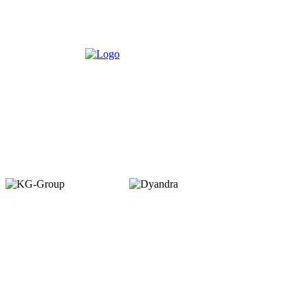
Member of :
Copyright © 2026. VENUEMAGZ. All Rights Reserved.
VENUE terbit pertama kali dalam bentuk majalah bulanan pada Juli 2007
dengan misi menjadi media komunitas bagi pelaku industri MICE di
Indonesia. VENUE diterbitkan oleh PT Dyamall Graha Utama, bagian dari
kelompok Kompas Gramedia.