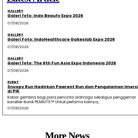
GALLERY
Galeri foto: Indo Beauty Expo 2026
07/08/2026
GALLERY
Galeri Foto: IndoHealthcare Gakeslab Expo 2026
07/08/2026
GALLERY
Galeri foto: The 6th Fun Asia Expo Indonesia 2026
07/08/2026
EVENT
Snoopy Run Hadirkan Pawrent Run dan Pengalaman Imersi
di PIK
Kabar gembira bagi para pencinta olahraga sekaligus penggemar
karakter ikonik PEANUTS™! Untuk pertama kalinya,...
07/08/2026
More News