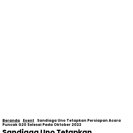
Beranda
Event
Sandiaga Uno Tetapkan Persiapan Acara
Puncak G20 Selesai Pada Oktober 2022
Sandiaga Uno Tetapkan