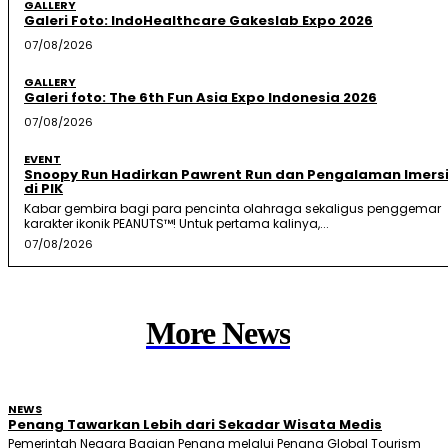
GALLERY
Galeri Foto: IndoHealthcare Gakeslab Expo 2026
07/08/2026
GALLERY
Galeri foto: The 6th Fun Asia Expo Indonesia 2026
07/08/2026
EVENT
Snoopy Run Hadirkan Pawrent Run dan Pengalaman Imersi
di PIK
Kabar gembira bagi para pencinta olahraga sekaligus penggemar
karakter ikonik PEANUTS™! Untuk pertama kalinya,...
07/08/2026
More News
NEWS
Penang Tawarkan Lebih dari Sekadar Wisata Medis
Pemerintah Negara Bagian Penang melalui Penang Global Tourism