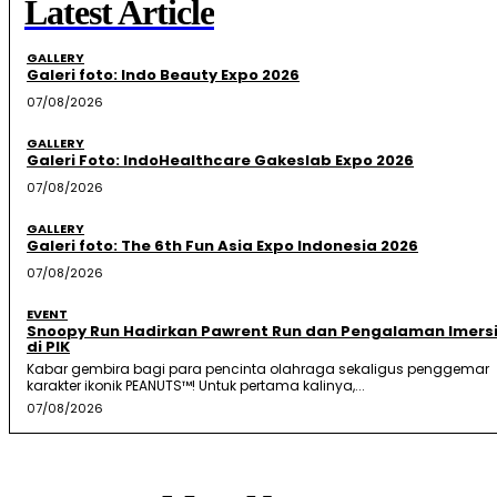
Latest Article
GALLERY
Galeri foto: Indo Beauty Expo 2026
07/08/2026
GALLERY
Galeri Foto: IndoHealthcare Gakeslab Expo 2026
07/08/2026
GALLERY
Galeri foto: The 6th Fun Asia Expo Indonesia 2026
07/08/2026
EVENT
Snoopy Run Hadirkan Pawrent Run dan Pengalaman Imersi
di PIK
Kabar gembira bagi para pencinta olahraga sekaligus penggemar
karakter ikonik PEANUTS™! Untuk pertama kalinya,...
07/08/2026