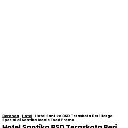
Beranda
Hotel
Hotel Santika BSD Teraskota Beri Harga
Spesial di Santika Iconic Food Promo
Hotel Santika BSD Teraskota Beri