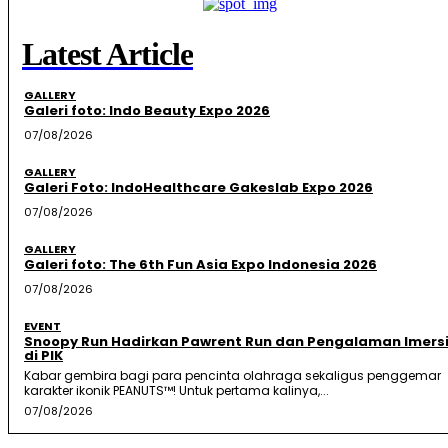
Latest Article
GALLERY
Galeri foto: Indo Beauty Expo 2026
07/08/2026
GALLERY
Galeri Foto: IndoHealthcare Gakeslab Expo 2026
07/08/2026
GALLERY
Galeri foto: The 6th Fun Asia Expo Indonesia 2026
07/08/2026
EVENT
Snoopy Run Hadirkan Pawrent Run dan Pengalaman Imersi
di PIK
Kabar gembira bagi para pencinta olahraga sekaligus penggemar
karakter ikonik PEANUTS™! Untuk pertama kalinya,...
07/08/2026