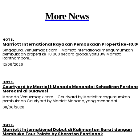
More News
HOTEL
Marriott International Rayakan Pembukaan Properti ke-10.0
Singapura, Venuemagz.com – Marriott International mengumumkan
pembukaan properti ke-10.000 secara global, yaitu JW Marriott
Ranthambore...
12/06/2026
HOTEL
Courtyard by Marriott Manado Menandai Kehadiran Perdan
Merek Ini di Sulawesi
Manado, Venuemagz.com – Courtyard by Marriott mengumumkan
pembukaan Courtyard by Marriott Manado, yang menandai...
08/06/2026
HOTEL
Marriott International Debut di Kalimantan Barat dengan
Membuka Four Points by Sheraton Pontianak