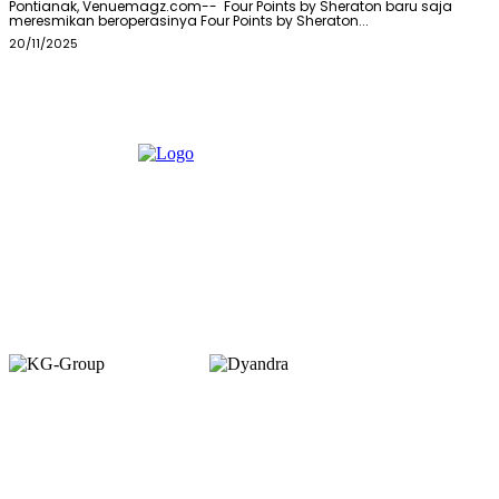
Pontianak, Venuemagz.com-- Four Points by Sheraton baru saja
meresmikan beroperasinya Four Points by Sheraton...
20/11/2025
Member of :
Copyright © 2026. VENUEMAGZ. All Rights Reserved.
VENUE terbit pertama kali dalam bentuk majalah bulanan pada Juli 2007