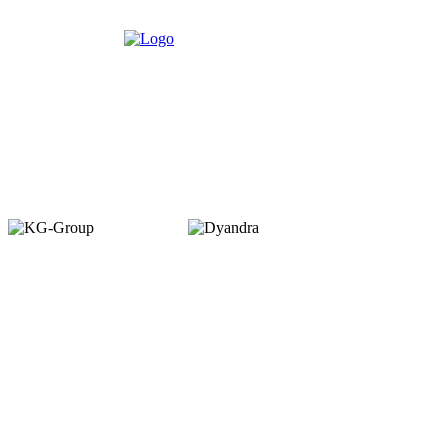
Member of :
Copyright © 2026. VENUEMAGZ. All Rights Reserved.
VENUE terbit pertama kali dalam bentuk majalah bulanan pada Juli 2007
dengan misi menjadi media komunitas bagi pelaku industri MICE di
Indonesia. VENUE diterbitkan oleh PT Dyamall Graha Utama, bagian dari
kelompok Kompas Gramedia.