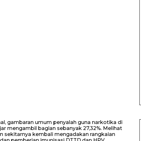
al, gambaran umum penyalah guna narkotika di
ajar mengambil bagian sebanyak 27,32%. Melihat
dan sekitarnya kembali mengadakan rangkaian
 dan pemberian imunisasi DTTD dan HPV.