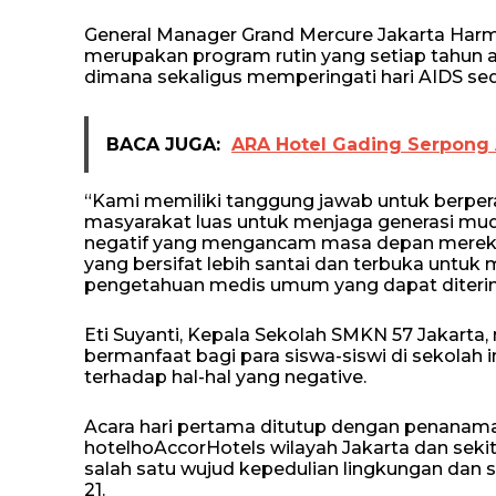
General Manager Grand Mercure Jakarta Harm
merupakan program rutin yang setiap tahun 
dimana sekaligus memperingati hari AIDS sed
BACA JUGA:
ARA Hotel Gading Serpong 
“Kami memiliki tanggung jawab untuk berpera
masyarakat luas untuk menjaga generasi mud
negatif yang mengancam masa depan mereka,
yang bersifat lebih santai dan terbuka unt
pengetahuan medis umum yang dapat diteri
Eti Suyanti, Kepala Sekolah SMKN 57 Jakarta
bermanfaat bagi para siswa-siswi di sekolah i
terhadap hal-hal yang negative.
Acara hari pertama ditutup dengan penanama
hotelhoAccorHotels wilayah Jakarta dan seki
salah satu wujud kepedulian lingkungan dan s
21.