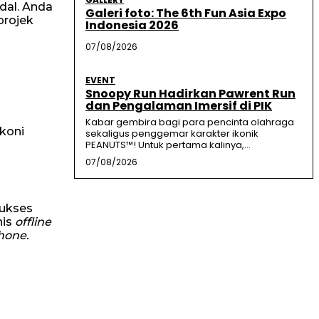
dal. Anda
Galeri foto: The 6th Fun Asia Expo
projek
Indonesia 2026
07/08/2026
EVENT
Snoopy Run Hadirkan Pawrent Run
dan Pengalaman Imersif di PIK
Kabar gembira bagi para pencinta olahraga
akoni
sekaligus penggemar karakter ikonik
PEANUTS™! Untuk pertama kalinya,...
07/08/2026
sukses
nis
offline
hone.