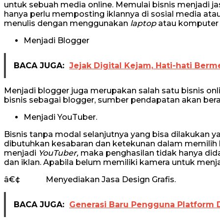
untuk sebuah media online. Memulai bisnis menjadi 
hanya perlu memposting iklannya di sosial media atau 
menulis dengan menggunakan
laptop
atau komputer y
Menjadi Blogger
BACA JUGA:
Jejak Digital Kejam, Hati-hati Berm
Menjadi blogger juga merupakan salah satu bisnis onl
bisnis sebagai blogger, sumber pendapatan akan berasa
Menjadi YouTuber.
Bisnis tanpa modal selanjutnya yang bisa dilakukan y
dibutuhkan kesabaran dan ketekunan dalam memilih 
menjadi
YouTuber,
maka penghasilan tidak hanya dida
dan iklan. Apabila belum memiliki kamera untuk menj
â€¢ Menyediakan Jasa Design Grafis.
BACA JUGA:
Generasi Baru Pengguna Platform D