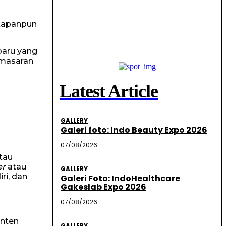
 kapanpun
baru yang
emasaran
Latest Article
GALLERY
Galeri foto: Indo Beauty Expo 2026
07/08/2026
tau
er
atau
GALLERY
ri, dan
Galeri Foto: IndoHealthcare
Gakeslab Expo 2026
07/08/2026
onten
GALLERY