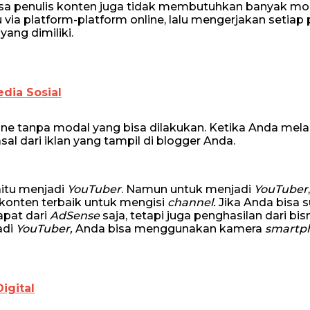
jasa penulis konten juga tidak membutuhkan banyak mo
via platform-platform online, lalu mengerjakan setiap 
ang dimiliki.
edia Sosial
ine tanpa modal yang bisa dilakukan. Ketika Anda mel
l dari iklan yang tampil di blogger Anda.
aitu menjadi
YouTuber
. Namun untuk menjadi
YouTuber
,
konten terbaik untuk mengisi
channel.
Jika Anda bisa 
pat dari
AdSense
saja, tetapi juga penghasilan dari bis
adi
YouTuber,
Anda bisa menggunakan kamera
smartp
igital