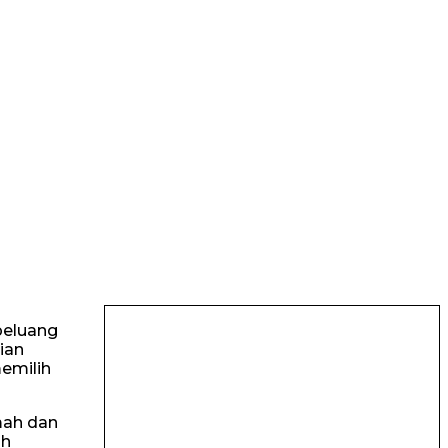
peluang
ian
memilih
mah dan
ah