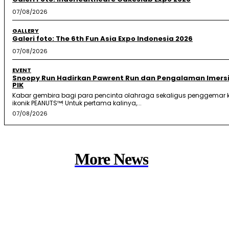
07/08/2026
GALLERY
Galeri foto: The 6th Fun Asia Expo Indonesia 2026
07/08/2026
EVENT
Snoopy Run Hadirkan Pawrent Run dan Pengalaman Imersi
PIK
Kabar gembira bagi para pencinta olahraga sekaligus penggemar k
ikonik PEANUTS™! Untuk pertama kalinya,...
07/08/2026
More News