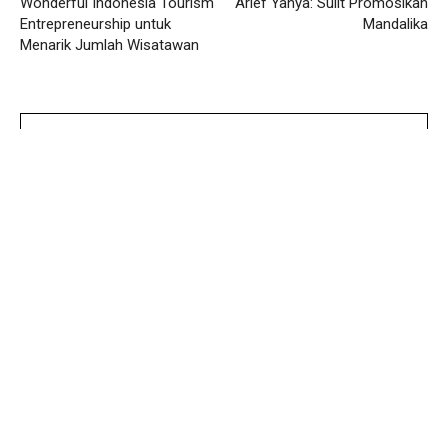
Wonderful Indonesia Tourism
Arief Yahya: Sulit Promosikan
Entrepreneurship untuk
Mandalika
Menarik Jumlah Wisatawan