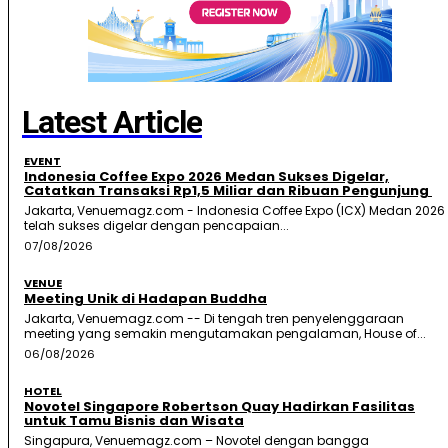
Latest Article
EVENT
Indonesia Coffee Expo 2026 Medan Sukses Digelar,
Catatkan Transaksi Rp1,5 Miliar dan Ribuan Pengunjung
Jakarta, Venuemagz.com - Indonesia Coffee Expo (ICX) Medan 2026
telah sukses digelar dengan pencapaian...
07/08/2026
VENUE
Meeting Unik di Hadapan Buddha
Jakarta, Venuemagz.com -- Di tengah tren penyelenggaraan
meeting yang semakin mengutamakan pengalaman, House of...
06/08/2026
HOTEL
Novotel Singapore Robertson Quay Hadirkan Fasilitas
untuk Tamu Bisnis dan Wisata
Singapura, Venuemagz.com – Novotel dengan bangga