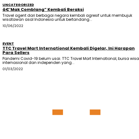
UNCATEGORIZED
â€˜Mak Comblang” Kembali Beraksi
Travel agent dari berbagai negara kembali agresif untuk membujuk
wisatawan asal Indonesia untuk bertandang...
10/06/2022
EVENT
TTC Travel Mart International Kembali Digelar, Ini Harapan
Para Sellers
Pandemi Covid-19 belum usai. TTC Travel Mart International, bursa wis
internasional dan independen yang...
01/03/2022