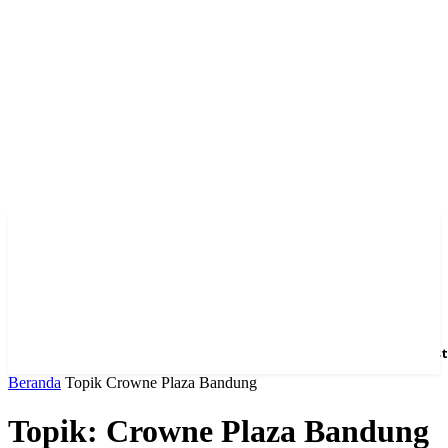
Home
News
Hotel
Event
Venue
Feature
Dest
Beranda
Topik
Crowne Plaza Bandung
Topik: Crowne Plaza Bandung