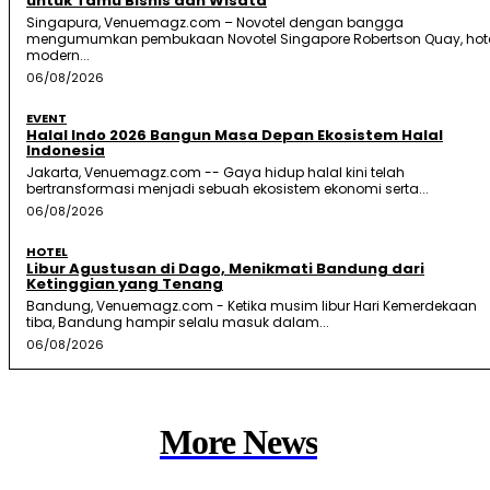
untuk Tamu Bisnis dan Wisata
Singapura, Venuemagz.com – Novotel dengan bangga
mengumumkan pembukaan Novotel Singapore Robertson Quay, hot
modern...
06/08/2026
EVENT
Halal Indo 2026 Bangun Masa Depan Ekosistem Halal
Indonesia
Jakarta, Venuemagz.com -- Gaya hidup halal kini telah
bertransformasi menjadi sebuah ekosistem ekonomi serta...
06/08/2026
HOTEL
Libur Agustusan di Dago, Menikmati Bandung dari
Ketinggian yang Tenang
Bandung, Venuemagz.com - Ketika musim libur Hari Kemerdekaan
tiba, Bandung hampir selalu masuk dalam...
06/08/2026
More News