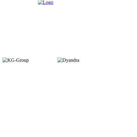
Member of :
Copyright © 2026. VENUEMAGZ. All Rights Reserved.
VENUE terbit pertama kali dalam bentuk majalah bulanan pada Juli 2007
dengan misi menjadi media komunitas bagi pelaku industri MICE di
Indonesia. VENUE diterbitkan oleh PT Dyamall Graha Utama, bagian dari
kelompok Kompas Gramedia.