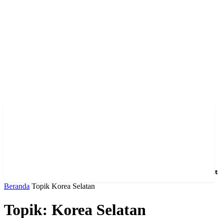
Home
News
Hotel
Event
Venue
Feature
Dest
Beranda
Topik
Korea Selatan
Topik: Korea Selatan