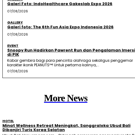
Galeri Foto: IndoHealthcare Gakeslab Expo 2026
07/08/2026
GALLERY
Galeri foto: The 6th Fun Asia Expo Indonesia 2026
07/08/2026
EVENT
Snoopy Run Hadirkan Pawrent Run dan Pengalaman Imersi
di PIK
Kabar gembira bagi para pencinta olahraga sekaligus penggemar
karakter ikonik PEANUTS™! Untuk pertama kalinya,...
07/08/2026
More News
HOTEL
Minat Wellness Retreat Meningkat, Sanggraloka Ubud Bali
Dibanjiri Turis Korea Selatan