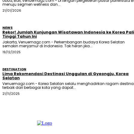
Ubud, Bali, Venuemagz.com - Di tengah pergeseran pasar pariwisata B
menuju segmen wellness dan...
21/01/2026
NEWS
Rekor! Jumlah Kunjungan Wisatawan Indonesia ke Korea Pal
Tinggi Tahun Ini
Jakarta, Venuemagz.com - Perkembangan budaya Korea Selatan
semakin menjamur di Indonesia. Tak heran jika...
19/12/2025
DESTINATION
Lima Rekomendasi Destinasi Unggulan di Gyeongju, Korea
Selatan
Venuemagz.com - Korea Selatan selalu menghadirkan ragam destina
terbaik dari berbagai kota yang dapat...
21/11/2025