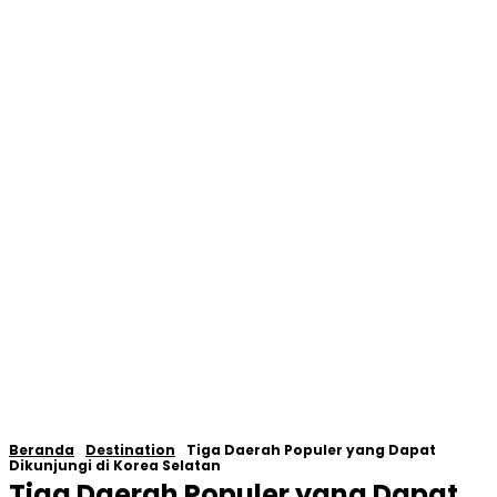
Beranda
Destination
Tiga Daerah Populer yang Dapat
Dikunjungi di Korea Selatan
Tiga Daerah Populer yang Dapat