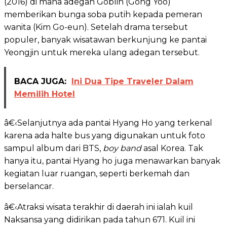
(2016) di mana adegan Goblin (Gong Yoo)
memberikan bunga soba putih kepada pemeran
wanita (Kim Go-eun). Setelah drama tersebut
populer, banyak wisatawan berkunjung ke pantai
Yeongjin untuk mereka ulang adegan tersebut.
BACA JUGA:
Ini Dua Tipe Traveler Dalam
Memilih Hotel
â€‹Selanjutnya ada pantai Hyang Ho yang terkenal
karena ada halte bus yang digunakan untuk foto
sampul album dari BTS,
boy band
asal Korea. Tak
hanya itu, pantai Hyang ho juga menawarkan banyak
kegiatan luar ruangan, seperti berkemah dan
berselancar.
â€‹Atraksi wisata terakhir di daerah ini ialah kuil
Naksansa yang didirikan pada tahun 671. Kuil ini