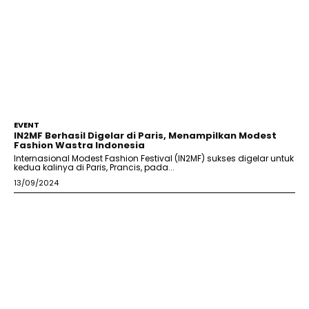
EVENT
IN2MF Berhasil Digelar di Paris, Menampilkan Modest
Fashion Wastra Indonesia
Internasional Modest Fashion Festival (IN2MF) sukses digelar untuk
kedua kalinya di Paris, Prancis, pada...
13/09/2024