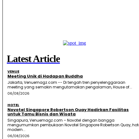
Latest Article
VENUE
Meeting Unik di Hadapan Buddha
Jakarta, Venuemagz.com -- Di tengah tren penyelenggaraan
meeting yang semakin mengutamakan pengalaman, House of...
06/08/2026
HOTEL
Novotel Singapore Robertson Quay Hadirkan Fasilitas
untuk Tamu Bisnis dan Wisata
Singapura, Venuemagz.com – Novotel dengan bangga
mengumumkan pembukaan Novotel Singapore Robertson Quay, hot
modern...
06/08/2026