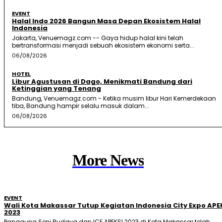
EVENT
Halal Indo 2026 Bangun Masa Depan Ekosistem Halal
Indonesia
Jakarta, Venuemagz.com -- Gaya hidup halal kini telah
bertransformasi menjadi sebuah ekosistem ekonomi serta...
06/08/2026
HOTEL
Libur Agustusan di Dago, Menikmati Bandung dari
Ketinggian yang Tenang
Bandung, Venuemagz.com - Ketika musim libur Hari Kemerdekaan
tiba, Bandung hampir selalu masuk dalam...
06/08/2026
More News
EVENT
Wali Kota Makassar Tutup Kegiatan Indonesia City Expo APE
2023
Panggung Seni Budaya dan ICE APEKSI 2023 di Kota Makassar telah