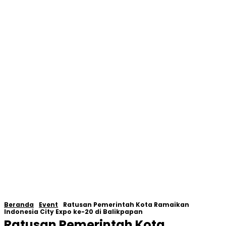
Beranda
Event
Ratusan Pemerintah Kota Ramaikan
Indonesia City Expo ke-20 di Balikpapan
Ratusan Pemerintah Kota