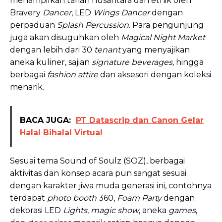
menampilkan tarian nusantara dan etnik oleh
Bravery
Dancer
, LED
Wings Dancer
dengan
perpaduan
Splash Percussion
. Para pengunjung
juga akan disuguhkan oleh
Magical Night Market
dengan lebih dari 30
tenant
yang menyajikan
aneka kuliner, sajian
signature beverages,
hingga
berbagai
fashion attire
dan aksesori dengan koleksi
menarik.
BACA JUGA:
PT Datascrip dan Canon Gelar
Halal Bihalal Virtual
Sesuai tema Sound of Soulz (SOZ), berbagai
aktivitas dan konsep acara pun sangat sesuai
dengan karakter jiwa muda generasi ini, contohnya
terdapat
photo booth
360,
Foam Party
dengan
dekorasi LED
Lights
,
magic show
, aneka
games
,