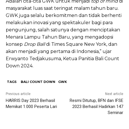
Adalah cita-cita GWK untuk menjadi
top of mind
di
masyarakat luas saat teringat malam tahun baru.
GWK juga selalu berkomitmen dan tidak berhenti
melakukan inovasi yang spektakuler bagi para
pengunjung, salah satunya dengan menciptakan
Menara Lampu Tahun Baru, yang mengadopsi
konsep
Drop Ball
di Times Square New York, dan
akan menjadi yang pertama di Indonesia,” ujar
Erwyanto Tedjakusuma, Ketua Panitia Bali Count
Down 2024.
TAGS
BALI COUNT DOWN
GWK
Previous article
Next article
HARRIS Day 2023 Berhasil
Resmi Ditutup, BFN dan IFSE
Memikat 1.000 Peserta Lari
2023 Berhasil Hadirkan 147
Seminar