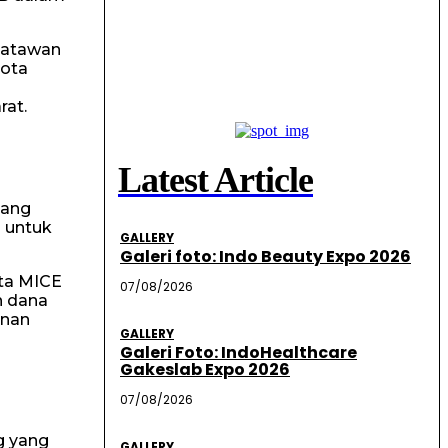
satawan
gota
rat.
Latest Article
yang
n untuk
GALLERY
Galeri foto: Indo Beauty Expo 2026
ta MICE
07/08/2026
n dana
anan
GALLERY
Galeri Foto: IndoHealthcare
Gakeslab Expo 2026
07/08/2026
g yang
GALLERY