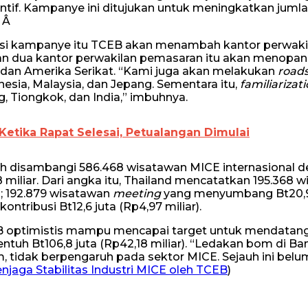
ntif. Kampanye ini ditujukan untuk meningkatkan juml
. Â
i kampanye itu TCEB akan menambah kantor perwaki
aan dua kantor perwakilan pemasaran itu akan menopan
ia, dan Amerika Serikat. “Kami juga akan melakukan
road
onesia, Malaysia, dan Jepang. Sementara itu,
familiarizati
ng, Tiongkok, dan India,” imbuhnya.
Ketika Rapat Selesai, Petualangan Dimulai
lah disambangi 586.468 wisatawan MICE internasional 
 miliar. Dari angka itu, Thailand mencatatkan 195.368 
); 192.879 wisatawan
meeting
yang menyumbang Bt20,9
ontribusi Bt12,6 juta (Rp4,97 miliar).
EB optimistis mampu mencapai target untuk mendatan
uh Bt106,8 juta (Rp42,18 miliar). “Ledakan bom di B
m, tidak berpengaruh pada sektor MICE. Sejauh ini bel
jaga Stabilitas Industri MICE oleh TCEB
)