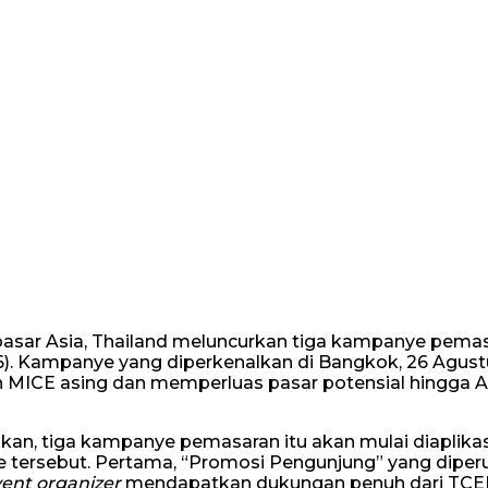
pasar Asia, Thailand meluncurkan tiga kampanye pema
6). Kampanye yang diperkenalkan di Bangkok, 26 Agust
n MICE asing dan memperluas pasar potensial hingga A
an, tiga kampanye pemasaran itu akan mulai diaplika
e tersebut. Pertama, “Promosi Pengunjung” yang dipe
ent organizer
mendapatkan dukungan penuh dari TCE