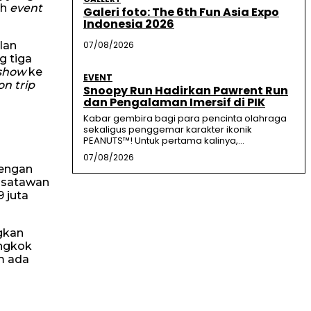
ah
event
Galeri foto: The 6th Fun Asia Expo
Indonesia 2026
lan
07/08/2026
g tiga
show
ke
EVENT
on trip
Snoopy Run Hadirkan Pawrent Run
dan Pengalaman Imersif di PIK
Kabar gembira bagi para pencinta olahraga
sekaligus penggemar karakter ikonik
PEANUTS™! Untuk pertama kalinya,...
07/08/2026
dengan
wisatawan
 juta
gkan
angkok
um ada