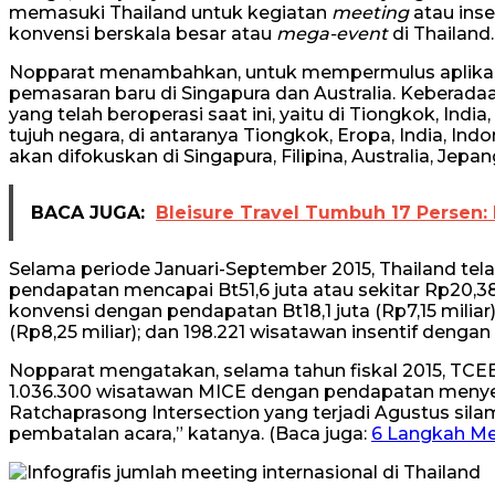
memasuki Thailand untuk kegiatan
meeting
atau inse
konvensi berskala besar atau
mega-event
di Thailand
Nopparat menambahkan, untuk mempermulus aplikas
pemasaran baru di Singapura dan Australia. Keberad
yang telah beroperasi saat ini, yaitu di Tiongkok, Ind
tujuh negara, di antaranya Tiongkok, Eropa, India, Ind
akan difokuskan di Singapura, Filipina, Australia, Jepa
BACA JUGA:
Bleisure Travel Tumbuh 17 Persen: 
Selama periode Januari-September 2015, Thailand te
pendapatan mencapai Bt51,6 juta atau sekitar Rp20,38
konvensi dengan pendapatan Bt18,1 juta (Rp7,15 miliar
(Rp8,25 miliar); dan 198.221 wisatawan insentif dengan k
Nopparat mengatakan, selama tahun fiskal 2015, TC
1.036.300 wisatawan MICE dengan pendapatan menyent
Ratchaprasong Intersection yang terjadi Agustus sila
pembatalan acara,” katanya. (Baca juga:
6 Langkah Men