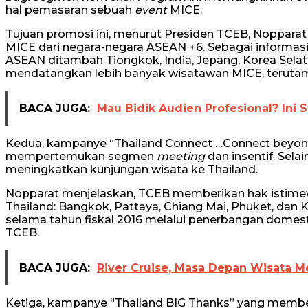
hal pemasaran sebuah
event
MICE.
Tujuan promosi ini, menurut Presiden TCEB, Noppara
MICE dari negara-negara ASEAN +6. Sebagai informa
ASEAN ditambah Tiongkok, India, Jepang, Korea Selatan
mendatangkan lebih banyak wisatawan MICE, terutama
BACA JUGA:
Mau Bidik Audien Profesional? Ini S
Kedua, kampanye “Thailand Connect …Connect beyond t
mempertemukan segmen
meeting
dan insentif. Sel
meningkatkan kunjungan wisata ke Thailand.
Nopparat menjelaskan, TCEB memberikan hak istim
Thailand: Bangkok, Pattaya, Chiang Mai, Phuket, dan 
selama tahun fiskal 2016 melalui penerbangan domes
TCEB.
BACA JUGA:
River Cruise, Masa Depan Wisata 
Ketiga, kampanye “Thailand BIG Thanks” yang membe