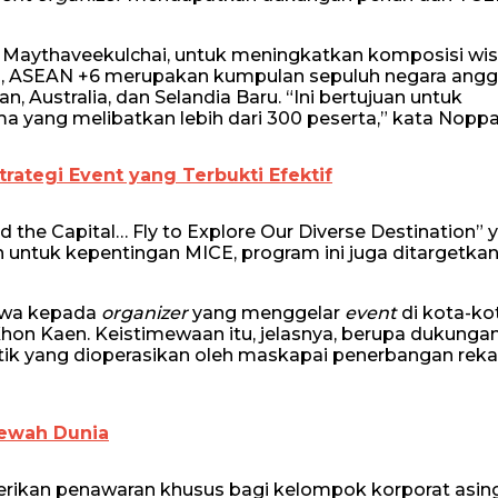
t Maythaveekulchai, untuk meningkatkan komposisi wi
si, ASEAN +6 merupakan kumpulan sepuluh negara ang
, Australia, dan Selandia Baru. “Ini bertujuan untuk
 yang melibatkan lebih dari 300 peserta,” kata Noppa
trategi Event yang Terbukti Efektif
he Capital… Fly to Explore Our Diverse Destination” 
ain untuk kepentingan MICE, program ini juga ditargetka
ewa kepada
organizer
yang menggelar
event
di kota-ko
Khon Kaen. Keistimewaan itu, jelasnya, berupa dukunga
tik yang dioperasikan oleh maskapai penerbangan rek
Mewah Dunia
rikan penawaran khusus bagi kelompok korporat asin