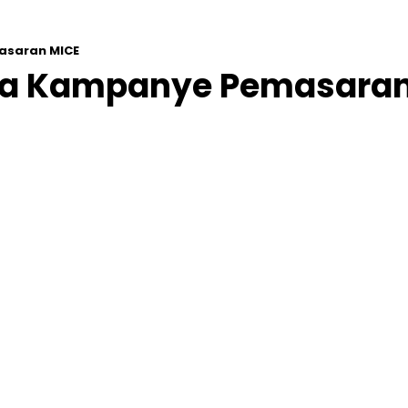
asaran MICE
iga Kampanye Pemasara