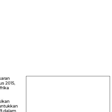
saran
us 2015,
frika
sikan
runtukkan
B dalam