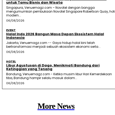
untuk Tamu Bisnis dan Wisata
Singapura, Venuemagz.com – Novotel dengan bangga
mengumumkan pembukaan Novotel Singapore Robertson Quay, hot
modern...
06/08/2026
EVENT
Halal Indo 2026 Bangun Masa Depan Ekosistem Halal
Indonesia
Jakarta, Venuemagz.com -- Gaya hidup halal kini telah
bertransformasi menjadi sebuah ekosistem ekonomi serta...
06/08/2026
HOTEL
Libur Agustusan di Dago, Menikmati Bandung dari
Ketinggian yang Tenang
Bandung, Venuemagz.com - Ketika musim libur Hari Kemerdekaan
tiba, Bandung hampir selalu masuk dalam...
06/08/2026
More News