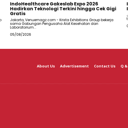
IndoHealthcare Gakeslab Expo 2026
Hadirkan Teknologi Terkini hingga Cek Gigi
Gratis
o
Jakarta, Venuemagz.com - Krista Exhibitions Group bekerja
sama Gabungan Pengusaha Alat Kesehatan dan
Laboratorium...
05/08/2026
About Us
Advertisement
Contact Us
Q &