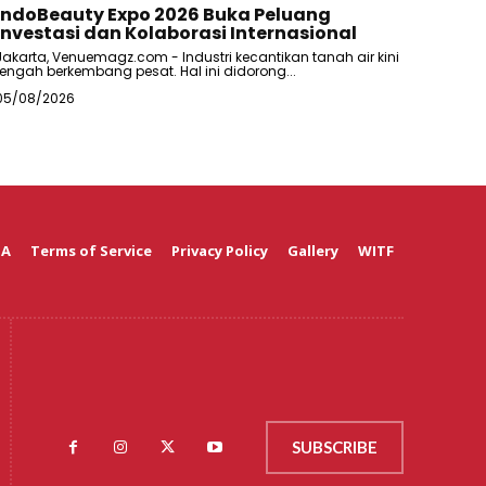
IndoBeauty Expo 2026 Buka Peluang
Investasi dan Kolaborasi Internasional
Jakarta, Venuemagz.com - Industri kecantikan tanah air kini
tengah berkembang pesat. Hal ini didorong...
05/08/2026
 A
Terms of Service
Privacy Policy
Gallery
WITF
SUBSCRIBE