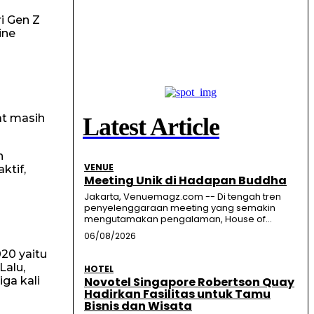
ri Gen Z
ine
at masih
Latest Article
n
VENUE
ktif,
Meeting Unik di Hadapan Buddha
Jakarta, Venuemagz.com -- Di tengah tren
penyelenggaraan meeting yang semakin
mengutamakan pengalaman, House of...
06/08/2026
20 yaitu
Lalu,
HOTEL
ga kali
Novotel Singapore Robertson Quay
Hadirkan Fasilitas untuk Tamu
Bisnis dan Wisata