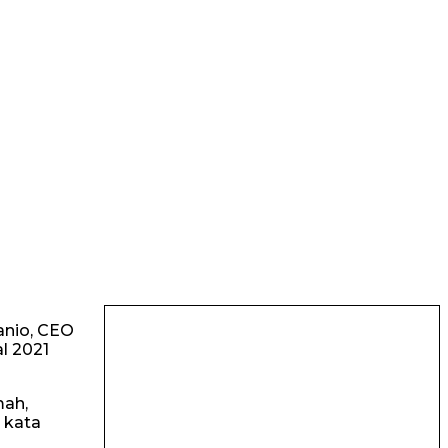
anio, CEO
l 2021
mah,
 kata