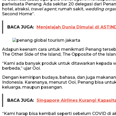
pariwisata Penang. Ada sekitar 20 delegasi dari Penang
hotel, atraksi,
travel agent
, rumah sakit,
wedding organ
Second Home”.
BACA JUGA:
Menjelajah Dunia Dimulai di ASTIND
Adapun keenam cara untuk menikmati Penang terse
The Other Side of the Island, The Opposite of the Isl
“Kami ada banyak produk untuk ditawarkan kepada w
berbeda,” ujar Ooi.
Dengan kemiripan budaya, bahasa, dan juga makanann
Indonesia. Karenanya, menurut Ooi, Penang bisa untu
keluarga, maupun pasangan.
BACA JUGA:
Singapore Airlines Kurangi Kapasit
“Kami harap bisa kembali seperti sebelum COVID di ak