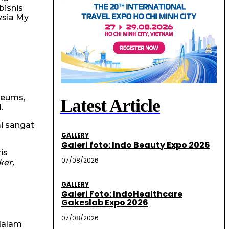
bisnis
ysia My
seums,
Latest Article
.
i sangat
GALLERY
Galeri foto: Indo Beauty Expo 2026
is
07/08/2026
ker,
GALLERY
Galeri Foto: IndoHealthcare
Gakeslab Expo 2026
07/08/2026
 dalam