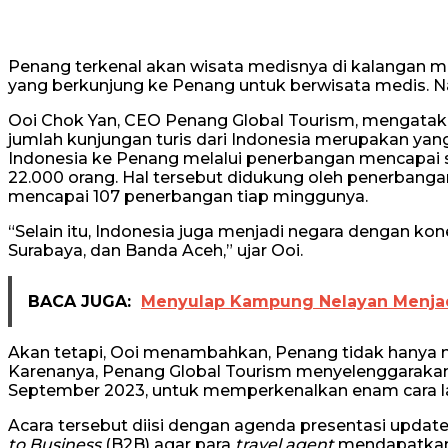
Penang terkenal akan wisata medisnya di kalangan m
yang berkunjung ke Penang untuk berwisata medis. N
Ooi Chok Yan, CEO Penang Global Tourism, mengataka
jumlah kunjungan turis dari Indonesia merupakan yang 
Indonesia ke Penang melalui penerbangan mencapai sek
22.000 orang. Hal tersebut didukung oleh penerbanga
mencapai 107 penerbangan tiap minggunya.
“Selain itu, Indonesia juga menjadi negara dengan kon
Surabaya, dan Banda Aceh,” ujar Ooi.
BACA JUGA:
Menyulap Kampung Nelayan Menjad
Akan tetapi, Ooi menambahkan, Penang tidak hanya 
Karenanya, Penang Global Tourism menyelenggarakan 
September 2023, untuk memperkenalkan enam cara l
Acara tersebut diisi dengan agenda presentasi update
to Business
(B2B) agar para
travel agent
mendapatkan i