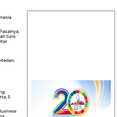
onesia
Pasalnya,
ah turis
itar
i
 Medan,
ng.
ta, 5
usiness
ha