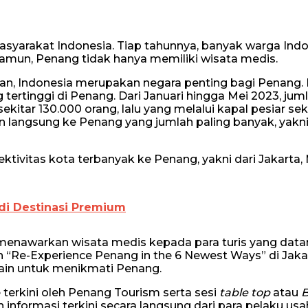
asyarakat Indonesia. Tiap tahunnya, banyak warga Ind
amun, Penang tidak hanya memiliki wisata medis.
n, Indonesia merupakan negara penting bagi Penang. 
tertinggi di Penang. Dari Januari hingga Mei 2023, juml
itar 130.000 orang, lalu yang melalui kapal pesiar sek
n langsung ke Penang yang jumlah paling banyak, yakn
ektivitas kota terbanyak ke Penang, yakni dari Jakarta,
i Destinasi Premium
menawarkan wisata medis kepada para turis yang data
“Re-Experience Penang in the 6 Newest Ways” di Jakar
ain untuk menikmati Penang.
 terkini oleh Penang Tourism serta sesi
table top
atau
B
nformasi terkini secara langsung dari para pelaku usa