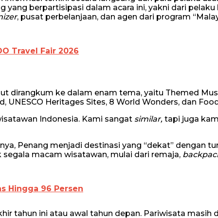
 yang berpartisipasi dalam acara ini, yakni dari pelaku 
izer
, pusat perbelanjaan, dan agen dari program “Mala
O Travel Fair 2026
but dirangkum ke dalam enam tema, yaitu Themed Mu
and, UNESCO Heritages Sites, 8 World Wonders, dan Food
isatawan Indonesia. Kami sangat
similar,
tapi juga kam
ya, Penang menjadi destinasi yang “dekat” dengan tur
k segala macam wisatawan, mulai dari remaja,
backpac
as Hingga 96 Persen
hir tahun ini atau awal tahun depan. Pariwisata masih