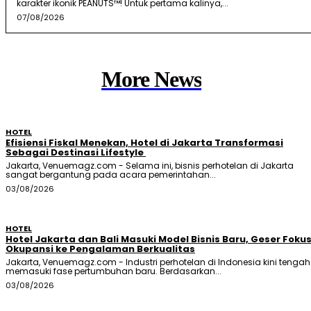
karakter ikonik PEANUTS™! Untuk pertama kalinya,...
07/08/2026
More News
HOTEL
Efisiensi Fiskal Menekan, Hotel di Jakarta Transformasi
Sebagai Destinasi Lifestyle
Jakarta, Venuemagz.com - Selama ini, bisnis perhotelan di Jakarta
sangat bergantung pada acara pemerintahan...
03/08/2026
HOTEL
Hotel Jakarta dan Bali Masuki Model Bisnis Baru, Geser Foku
Okupansi ke Pengalaman Berkualitas
Jakarta, Venuemagz.com - Industri perhotelan di Indonesia kini tengah
memasuki fase pertumbuhan baru. Berdasarkan...
03/08/2026