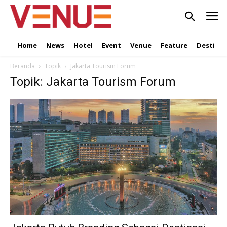
Home
News
Hotel
Event
Venue
Feature
Destinat
Beranda
Topik
Jakarta Tourism Forum
Topik: Jakarta Tourism Forum