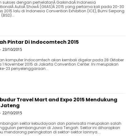
h sukses dengan perhelatanÂ GaikindoÂ Indonesia
ationalÂ AutoÂ ShowÂ (GIIAS)Â 2015 yang pertama kali pada 20-30
s 2015 lalu di Indonesia Convention Exhibition (ICE), Bumi Serpong
(BSD)...
h Pintar Di Indocomtech 2015
-
23/10/2015
an komputer Indocomtech akan kembali digelar pada 28 Oktober
 1 November 2015 di Jakarta Convention Center. Ini merupakan
ke-23 penyelenggaraan...
budur Travel Mart and Expo 2015 Mendukung
t Jateng
-
22/10/2015
mbangan sektor kebudayaan dan pariwisata merupakan salah
unggulan pembangunan di Jawa Tengah. Sektor ini diharapkan
mendorong peningkatan di sektor-sektor lainnya....