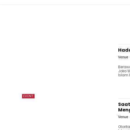
Hada
Venue
Beraw
Joko 
Islam I
EVENT
Saat
Men
Venue
Otori