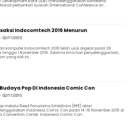
c Development Bank (IDB) menyelenggarakan konferensi
ational perbankan syariah (International Conference on...
saksi Indocomtech 2015 Menurun
-
02/11/2015
n komputer Indocomtech 2015 telah usai digelar pada 28
r hingga 1 November 2015. Selama lima hari penyelenggaraan,
n yang kali ini...
 Budaya Pop Di Indonesia Comic Con
-
02/11/2015
p melalui Reed Panorama Exhibitions (RPE) akan
lenggarakan Indonesia Comic Con pada 14-15 November 2015 di
a Convention Center. Indonesia Comic Con...