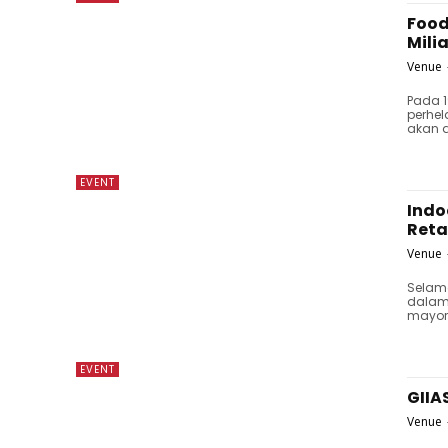
Food
Mili
Venue
Pada 1
perhel
akan d
EVENT
Indo
Reta
Venue
Selam
dalam
mayori
EVENT
GIIA
Venue