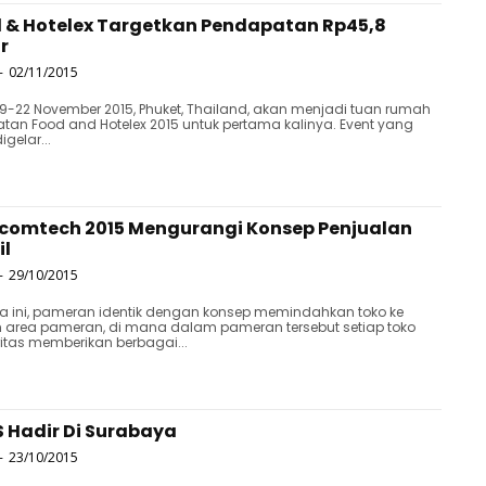
 & Hotelex Targetkan Pendapatan Rp45,8
ar
-
02/11/2015
9-22 November 2015, Phuket, Thailand, akan menjadi tuan rumah
atan Food and Hotelex 2015 untuk pertama kalinya. Event yang
igelar...
comtech 2015 Mengurangi Konsep Penjualan
il
-
29/10/2015
a ini, pameran identik dengan konsep memindahkan toko ke
 area pameran, di mana dalam pameran tersebut setiap toko
tas memberikan berbagai...
S Hadir Di Surabaya
-
23/10/2015