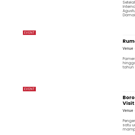
Setela
Intern
Agustu
Damai 
EVENT
Ruma
Venue
Pamer
hingga
tahun 
EVENT
Boro
Visi
Venue
Penge
satu 
mampu 