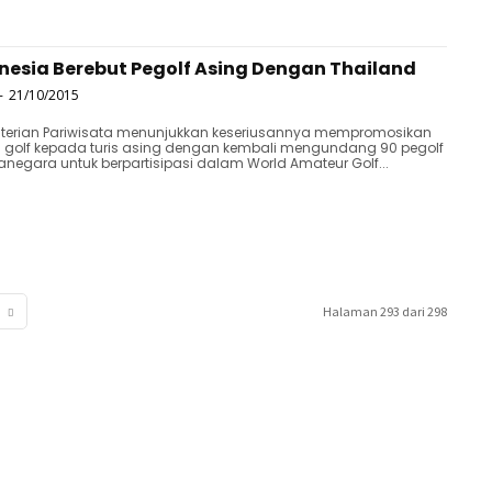
nesia Berebut Pegolf Asing Dengan Thailand
-
21/10/2015
terian Pariwisata menunjukkan keseriusannya mempromosikan
 golf kepada turis asing dengan kembali mengundang 90 pegolf
egara untuk berpartisipasi dalam World Amateur Golf...
Halaman 293 dari 298