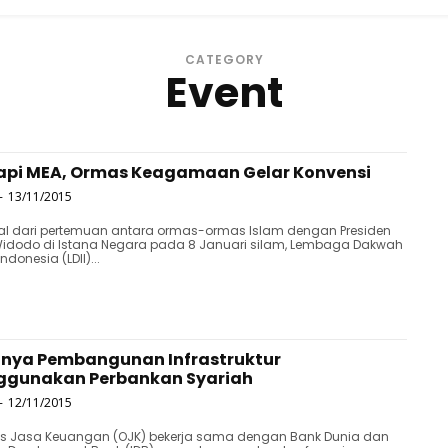
CATEGORY
Event
pi MEA, Ormas Keagamaan Gelar Konvensi
-
13/11/2015
al dari pertemuan antara ormas-ormas Islam dengan Presiden
Widodo di Istana Negara pada 8 Januari silam, Lembaga Dakwah
ndonesia (LDII)...
nya Pembangunan Infrastruktur
ggunakan Perbankan Syariah
-
12/11/2015
tas Jasa Keuangan (OJK) bekerja sama dengan Bank Dunia dan