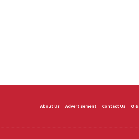
About Us
Advertisement
Contact Us
Q &