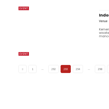
EVENT
Indo
Venue
Kemen
wisata
mancan
EVENT
...
...
1
292
293
294
298