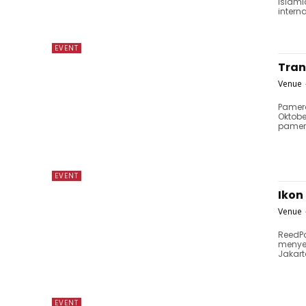
Islami
intern
EVENT
Tran
Venue
Pamera
Oktobe
pamera
EVENT
Ikon
Venue
ReedPo
menye
Jakart
EVENT