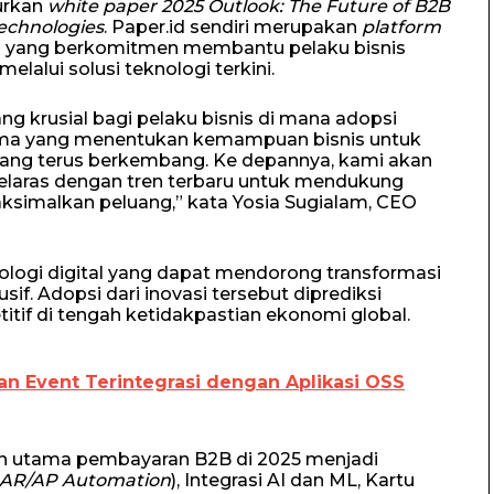
curkan
white paper
2025 Outlook: The Future of B2B
Technologies
. Paper.id sendiri merupakan
platform
ia yang berkomitmen membantu pelaku bisnis
lalui solusi teknologi terkini.
ng krusial bagi pelaku bisnis di mana adopsi
utama yang menentukan kemampuan bisnis untuk
l yang terus berkembang. Ke depannya, kami akan
selaras dengan tren terbaru untuk mendukung
ksimalkan peluang,” kata Yosia Sugialam, CEO
logi digital yang dapat mendorong transformasi
sif. Adopsi dari inovasi tersebut diprediksi
f di tengah ketidakpastian ekonomi global.
inan Event Terintegrasi dengan Aplikasi OSS
ren utama pembayaran B2B di 2025 menjadi
AR/AP Automation
), Integrasi AI dan ML, Kartu