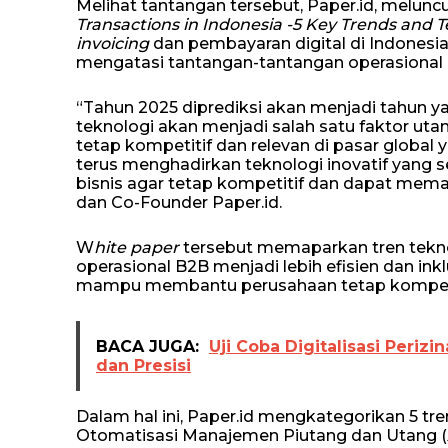
Melihat tantangan tersebut, Paper.id, melun
Transactions in Indonesia -5 Key Trends and 
invoicing
dan pembayaran digital di Indones
mengatasi tantangan-tantangan operasional me
“Tahun 2025 diprediksi akan menjadi tahun ya
teknologi akan menjadi salah satu faktor 
tetap kompetitif dan relevan di pasar globa
terus menghadirkan teknologi inovatif yang 
bisnis agar tetap kompetitif dan dapat mema
dan Co-Founder Paper.id.
W
hite paper
tersebut memaparkan tren tekno
operasional B2B menjadi lebih efisien dan inklu
mampu membantu perusahaan tetap kompetiti
BACA JUGA:
Uji Coba Digitalisasi Periz
dan Presisi
Dalam hal ini, Paper.id mengkategorikan 5 t
Otomatisasi Manajemen Piutang dan Utang (