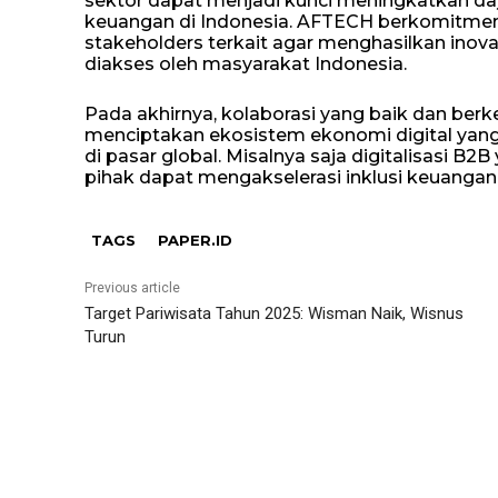
sektor dapat menjadi kunci meningkatkan daya
keuangan di Indonesia. AFTECH berkomitmen
stakeholders terkait agar menghasilkan inov
diakses oleh masyarakat Indonesia.
Pada akhirnya, kolaborasi yang baik dan ber
menciptakan ekosistem ekonomi digital yang
di pasar global. Misalnya saja digitalisasi B2
pihak dapat mengakselerasi inklusi keuangan se
TAGS
PAPER.ID
Previous article
Target Pariwisata Tahun 2025: Wisman Naik, Wisnus
Turun