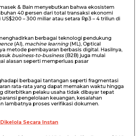
emasek & Bain menyebutkan bahwa ekosistem
uhan 40 persen dari total transaksi ekonomi
US$200 – 300 miliar atau setara Rp3 – 4 triliun di
menghadirkan berbagai teknologi pendukung
igence
(AI),
machine learning
(ML), Optical
a metode pembayaran berbasis digital. Hasilnya,
masuk
business-to-business
(B2B) juga mulai
ai alasan seperti memperluas pasar
ghadapi berbagai tantangan seperti fragmentasi
aran rata-rata yang dapat memakan waktu hingga
ng diterbitkan pelaku usaha tidak dibayar tepat
paransi pengelolaan keuangan, kesalahan
dan lambatnya proses verifikasi dokumen.
Dikelola Secara Instan