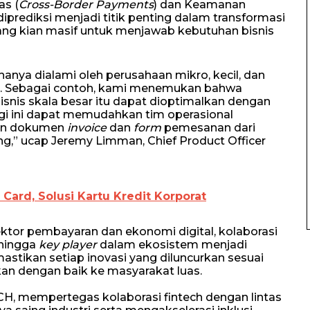
as (
Cross-Border Payments
) dan Keamanan
diprediksi menjadi titik penting dalam transformasi
ng kian masif untuk menjawab kebutuhan bisnis
hanya dialami oleh perusahaan mikro, kecil, dan
ar. Sebagai contoh, kami menemukan bahwa
bisnis skala besar itu dapat dioptimalkan dengan
gi ini dapat memudahkan tim operasional
kan dokumen
invoice
dan
form
pemesanan dari
g,” ucap Jeremy Limman, Chief Product Officer
Card, Solusi Kartu Kredit Korporat
ktor pembayaran dan ekonomi digital, kolaborasi
 hingga
key player
dalam ekosistem menjadi
astikan setiap inovasi yang diluncurkan sesuai
kan dengan baik ke masyarakat luas.
H, mempertegas kolaborasi fintech dengan lintas