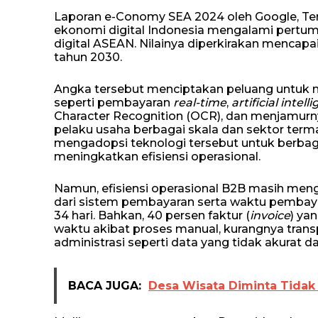
Laporan e-Conomy SEA 2024 oleh Google, T
ekonomi digital Indonesia mengalami pertumb
digital ASEAN. Nilainya diperkirakan mencapai 
tahun 2030.
Angka tersebut menciptakan peluang untuk 
seperti pembayaran
real-time
,
artificial intell
Character Recognition (OCR), dan menjamurny
pelaku usaha berbagai skala dan sektor ter
mengadopsi teknologi tersebut untuk berbag
meningkatkan efisiensi operasional.
Namun, efisiensi operasional B2B masih men
dari sistem pembayaran serta waktu pembay
34 hari. Bahkan, 40 persen faktur (
invoice
) ya
waktu akibat proses manual, kurangnya trans
administrasi seperti data yang tidak akurat 
BACA JUGA:
Desa Wisata Diminta Tidak 