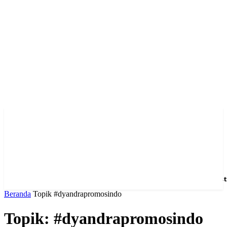
Home
News
Hotel
Event
Venue
Feature
Dest
Beranda
Topik
#dyandrapromosindo
Topik: #dyandrapromosindo