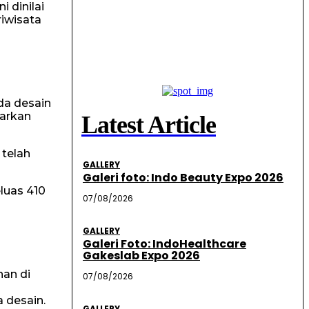
 dinilai
iwisata
da desain
arkan
Latest Article
 telah
GALLERY
Galeri foto: Indo Beauty Expo 2026
eluas 410
07/08/2026
GALLERY
Galeri Foto: IndoHealthcare
Gakeslab Expo 2026
nan di
07/08/2026
a desain.
GALLERY