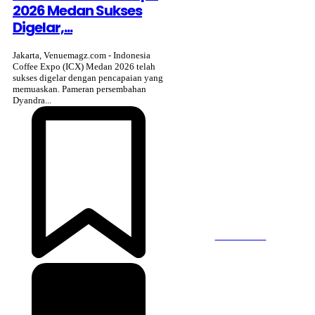
2026 Medan Sukses
VENUE terbit pertama kali
Digelar,...
dalam bentuk majalah
bulanan pada Juli 2007
Jakarta, Venuemagz.com - Indonesia
dengan misi menjadi
Coffee Expo (ICX) Medan 2026 telah
media komunitas bagi
sukses digelar dengan pencapaian yang
pelaku industri MICE di
memuaskan. Pameran persembahan
Indonesia. VENUE
Dyandra...
diterbitkan oleh PT
Dyamall Graha Utama,
bagian dari kelompok
Kompas Gramedia.
SUBSCRIBE