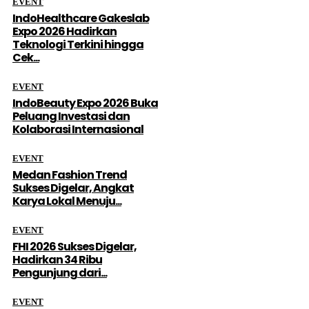
EVENT
IndoHealthcare Gakeslab
Expo 2026 Hadirkan
Teknologi Terkini hingga
Cek...
EVENT
IndoBeauty Expo 2026 Buka
Peluang Investasi dan
Kolaborasi Internasional
EVENT
Medan Fashion Trend
Sukses Digelar, Angkat
Karya Lokal Menuju...
EVENT
FHI 2026 Sukses Digelar,
Hadirkan 34 Ribu
Pengunjung dari...
EVENT