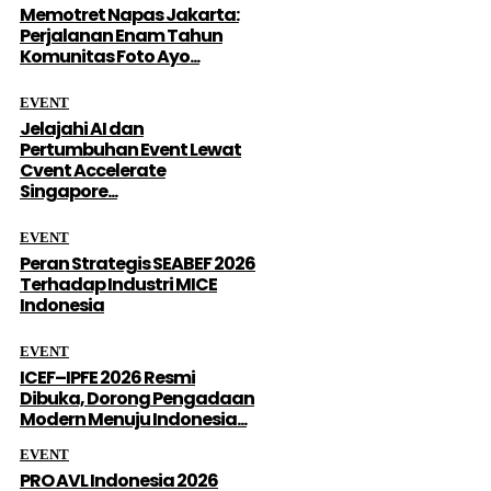
Memotret Napas Jakarta:
Perjalanan Enam Tahun
Komunitas Foto Ayo...
EVENT
Jelajahi AI dan
Pertumbuhan Event Lewat
Cvent Accelerate
Singapore...
EVENT
Peran Strategis SEABEF 2026
Terhadap Industri MICE
Indonesia
EVENT
ICEF–IPFE 2026 Resmi
Dibuka, Dorong Pengadaan
Modern Menuju Indonesia...
EVENT
PRO AVL Indonesia 2026