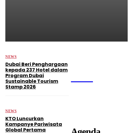
Mewahnya Palmeera
Lounge
Di tengah pertumbuhan perjalanan umrah dari Indonesia yang terus meningkat
setiap tahun, persaingan bisnis layanan pendukung perjalanan tidak lagi hanya
bertumpu pada harga atau lokasi. Pengalaman pelanggan kini menjadi...
NEWS
Dubai Beri Penghargaan
kepada 237 Hotel dalam
Program Dubai
Video
Sustainable Tourism
Stamp 2026
NEWS
KTO Luncurkan
Kampanye Pariwisata
Agenda
Global Pertama